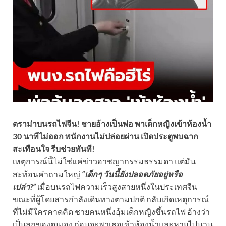
ดราม่าบนรถไฟจีน! ชายอ้างเป็นพ่อ พาเด็กหญิงเข้าห้องน้ำ
30 นาทีไม่ออก พนักงานไม่ปล่อยผ่าน เปิดประตูพบฉาก
สะเทือนใจ รีบช่วยทันที!
เหตุการณ์นี้ไม่ใช่แค่ข่าวอาชญากรรมธรรมดา แต่มัน
สะท้อนคำถามใหญ่
“เด็กๆ วันนี้ยังปลอดภัยอยู่หรือ
เปล่า?”
เมื่อบนรถไฟความเร็วสูงสายหนึ่งในประเทศจีน
ขณะที่ผู้โดยสารกำลังเดินทางตามปกติ กลับเกิดเหตุการณ์
ที่ไม่มีใครคาดคิด ชายคนหนึ่งอุ้มเด็กหญิงขึ้นรถไฟ อ้างว่า
เป็นลูกของตนเอง ก่อนจะพาเธอเข้าห้องน้ำและหายไปนาน