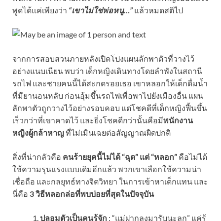
พูดได้แค่เพียงว่า
“เขาไม่ใช่พ่อหนู…”
แล้วหมดสติไป
จากการสอบสวนภายหลังเปิดโปงแผนลักพาตัวที่วางไว้
อย่างแนบเนียน พบว่า เด็กหญิงเดินทางโดยลำพังในสถานี
รถไฟ และชายคนนี้ได้สะกดรอยเธอ เขาหลอกให้เด็กดื่มน้ำ
ที่มียานอนหลับ ก่อนอุ้มขึ้นรถไฟเพื่อพาไปยังเมืองอื่น แผน
ลักพาตัวถูกวางไว้อย่างรอบคอบ แต่โชคดีที่เด็กหญิงฟื้นขึ้น
เร็วกว่าที่เขาคาดไว้ และยิ่งโชคดีกว่านั้นคือมี
พนักงาน
หญิงผู้กล้าหาญ
ที่ไม่เมินเฉยต่อสัญญาณผิดปกติ
สิ่งที่น่ากลัวคือ
คนร้ายยุคนี้ไม่ได้ “ฉุด” แต่ “หลอก”
คือไม่ได้
ใช้ความรุนแรงแบบเดิมอีกแล้ว พวกเขาเลือกใช้ความน่า
เชื่อถือ และกลยุทธ์ทางจิตวิทยา ในการเข้าหาเด็กแทน และ
นี่คือ
3 วิธีหลอกล่อที่พบบ่อยที่สุดในปัจจุบัน
ปลอมตัวเป็นคนรู้จัก
: “แม่ฝากลุงมารับนะลูก” แค่รู้