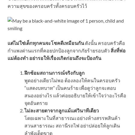
ความสุขของครอบครัวทั้งครอบครัวไว้
แต่ไม่ใช่เด็กทุกคนจะโชคดีเหมือนกัน
ดังนั้น ครอบครัวคือ
กำแพงด่านแรกที่คอยปกป้องลูกจากภัยร้ายรอบตัว
สิ่งที่พ่อ
แม่ต้องทำ อย่ารอให้เรื่องเกิดก่อนถึงจะป้องกัน
ฝึกซ้อมสถานการณ์จริงกับลูก
พูดอย่างเดียวไม่พอ ต้องลองให้คนในครอบครัว
“แสดงบทบาท” เป็นคนร้าย เพื่อดูว่าลูกจะตอบ
สนองอย่างไร แล้วค่อยอธิบายให้เข้าใจว่าอะไรคือ
จุดอันตราย
ไม่ละสายตาจากลูกแม้แต่วินาทีเดียว
โดยเฉพาะในที่สาธารณะอย่างห้างสรรพสินค้า
สวนสาธารณะ สถานีรถไฟ อย่าปล่อยให้ลูกเดิน
ลำพังเด็ดขาด