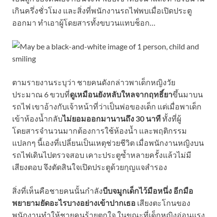
เกินครึ่งชั่วโมง และสิ่งที่พนักงานรถไฟพบเมื่อเปิดประตู
ออกมา ทำเอาผู้โดยสารทั้งขบวนแทบช็อก…
ตามรายงานระบุว่า ชายคนดังกล่าวพาเด็กหญิงวัย
ประมาณ 6 ขวบที่
ดูเหมือนยังหลับใหลจากฤทธิ์ยา
ขึ้นมาบน
รถไฟ เขาอ้างกับเจ้าหน้าที่ว่าเป็นพ่อของเด็ก แต่เมื่อพาเด็ก
เข้าห้องน้ำกลับ
ไม่ยอมออกมานานถึง 30 นาที
ทั้งที่ผู้
โดยสารจำนวนมากต้องการใช้ห้องน้ำ และพฤติกรรม
แปลกๆ นี้เองที่เปลี่ยนเป็นเหตุช่วยชีวิต เมื่อพนักงานหญิงบน
รถไฟเดินไปตรวจสอบ เคาะประตูซ้ำหลายครั้งแล้วไม่มี
เสียงตอบ จึงตัดสินใจเปิดประตูด้วยกุญแจสำรอง
สิ่งที่เห็นคือชายคนนั้นกำลัง
บีบจมูกเด็กไว้มือหนึ่ง อีกมือ
พยายามยัดอะไรบางอย่างเข้าปากเธอ
เสียงตะโกนของ
พนักงานทำให้ชายคนร้ายตกใจ ในขณะที่เด็กหญิงอ่อนแรง