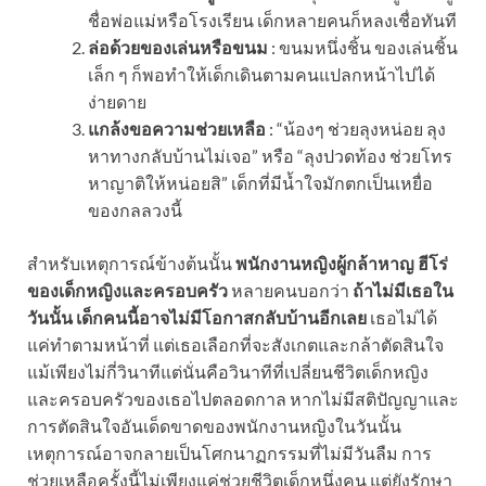
ชื่อพ่อแม่หรือโรงเรียน เด็กหลายคนก็หลงเชื่อทันที
ล่อด้วยของเล่นหรือขนม
: ขนมหนึ่งชิ้น ของเล่นชิ้น
เล็ก ๆ ก็พอทำให้เด็กเดินตามคนแปลกหน้าไปได้
ง่ายดาย
แกล้งขอความช่วยเหลือ
: “น้องๆ ช่วยลุงหน่อย ลุง
หาทางกลับบ้านไม่เจอ” หรือ “ลุงปวดท้อง ช่วยโทร
หาญาติให้หน่อยสิ” เด็กที่มีน้ำใจมักตกเป็นเหยื่อ
ของกลลวงนี้
สำหรับเหตุการณ์ข้างต้นนั้น
พนักงานหญิงผู้กล้าหาญ ฮีโร่
ของเด็กหญิงและครอบครัว
หลายคนบอกว่า
ถ้าไม่มีเธอใน
วันนั้น เด็กคนนี้อาจไม่มีโอกาสกลับบ้านอีกเลย
เธอไม่ได้
แค่ทำตามหน้าที่ แต่เธอเลือกที่จะสังเกตและกล้าตัดสินใจ
แม้เพียงไม่กี่วินาทีแต่นั่นคือวินาทีที่เปลี่ยนชีวิตเด็กหญิง
และครอบครัวของเธอไปตลอดกาล หากไม่มีสติปัญญาและ
การตัดสินใจอันเด็ดขาดของพนักงานหญิงในวันนั้น
เหตุการณ์อาจกลายเป็นโศกนาฏกรรมที่ไม่มีวันลืม การ
ช่วยเหลือครั้งนี้ไม่เพียงแค่ช่วยชีวิตเด็กหนึ่งคน แต่ยังรักษา