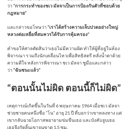
ว่า
“การกระทำของชเว มัลจาเป็นการป้องกันตัวที่ชอบด้วย
กฎหมาย”
และกล่าวขอโทษว่า
“เราได้สร้างความเจ็บปวดอย่างใหญ่
หลวงต่อเหยื่อที่สมควรได้รับการคุ้มครอง”
คำขอให้ศาลตัดสินว่าเธอไม่มีความผิด ทำให้ผู้ที่อยู่ในห้อง
พิจารณา รวมถึงนักเคลื่อนไหวเพื่อสิทธิสตรี หลั่งน้ำตาด้วย
ความดีใจ หลังการพิจารณา ชเว มัลจา ชูมือและกล่าว
ว่า
“ฉันชนะแล้ว”
“ตอนนั้นไม่ผิด ตอนนี้ก็ไม่ผิด”
เหตุการณ์เกิดขึ้นในวันที่ 6 พฤษภาคม 1964 เมื่อชเว มัลจา
ช่วยชายคนหนึ่งชื่อ “โน” อายุ 21 ปี ที่บอกว่าเขาหลงทาง แต่
เขากลับฉวยโอกาสพยายามข่มขืนเธอ และบังคับจูบเธอ
เธอจึงกัดลิ้นเขาจนขาด 1.5 ซม.