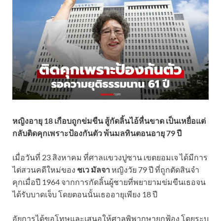
หญิงอายุ 18 เกือบถูกข่มขืน สู้กัดลิ้นไอ้หื่นขาด เป็นเหยื่อแต่
กลับติดคุกเพราะป้องกันตัว พ้นมลทินตอนอายุ 79 ปี
เมื่อวันที่ 23 สิงหาคม ที่ศาลแขวงปูซาน เขตยอมเจ ได้มีการ
ไต่สวนคดีใหม่ของ
ชเว มัลจา
หญิงวัย 79 ปี ที่ถูกตัดสินจำ
คุกเมื่อปี 1964 จากการกัดลิ้นผู้ชายที่พยายามข่มขืนเธอจน
ได้รับบาดเจ็บ โดยตอนนั้นเธออายุเพียง 18 ปี
อัยการได้ขอโทษและเสนอให้ศาลพิพากษายกฟ้อง โดยระบุ