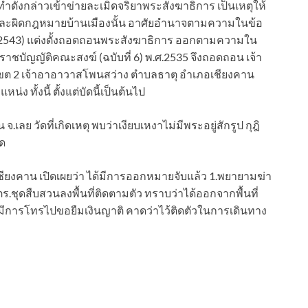
ำดังกล่าวเข้าข่ายละเมิดจริยาพระสังฆาธิการ เป็นเหตุให้
และผิดกฎหมายบ้านเมืองนั้น อาศัยอำนาจตามความในข้อ
.ศ.2543) แต่งตั้งถอดถอนพระสังฆาธิการ ออกตามความใน
าชบัญญัติคณะสงฆ์ (ฉบับที่ 6) พ.ศ.2535 จึงถอดถอน เจ้า
ขต 2 เจ้าอาอาวาสโพนสว่าง ตำบลธาตุ อำเภอเชียงคาน
 ทั้งนี้ ตั้งแต่บัดนี้เป็นต้นไป
เลย วัดที่เกิดเหตุ พบว่าเงียบเหงาไม่มีพระอยู่สักรูป กุฎิ
ัด
ภ.เชียงคาน เปิดเผยว่า ได้มีการออกหมายจับแล้ว 1.พยายามฆ่า
.ชุดสืบสวนลงพื้นที่ติดตามตัว ทราบว่าได้ออกจากพื้นที่
ีการโทรไปขอยืมเงินญาติ คาดว่าไว้ติดตัวในการเดินทาง