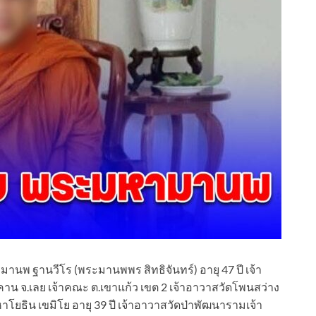
การมานพ ฐานวีโร (พระมานพพร สิทธิจันทร์) อายุ 47 ปี เจ้า
คาน จ.เลย เจ้าคณะ ต.เขาแก้ว เขต 2 เจ้าอาวาสวัดโพนสว่าง
หาโยธิน เขมิโย อายุ 39 ปี เจ้าอาวาสวัดป่าพัฒนารามเจ้า