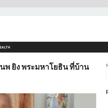
EALTH
 ยิง พระมหาโยธิน ที่บ้าน
S