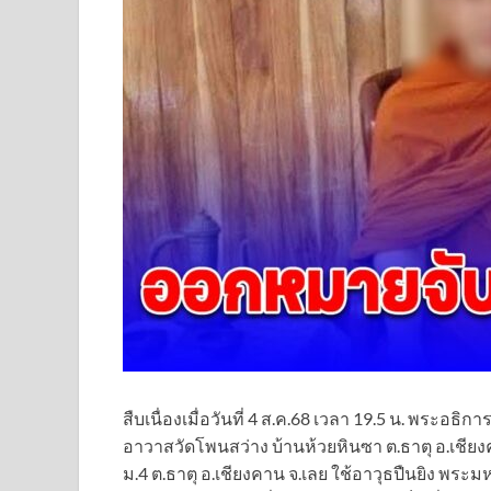
สืบเนื่องเมื่อวันที่ 4 ส.ค.68 เวลา 19.5 น. พระอธิ
อาวาสวัดโพนสว่าง บ้านห้วยหินซา ต.ธาตุ อ.เชียง
ม.4 ต.ธาตุ อ.เชียงคาน จ.เลย ใช้อาวุธปืนยิง พระม