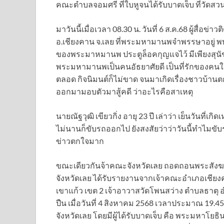
คณะตำบลจอมศรี ที่ใบหูจนได้รับบาดเจ็บ ที่วัดสว
มาวันนี้เมื่อเวลา 08.30 น. วันที่ 6 ส.ค.68 ผู้สื่
อ.เชียงคาน จ.เลย ที่พระมหามานพจำพรรษาอยู่ พบว่
ของพระมาหมานพ ประตูล็อคกุญแจไว้ มีเพียงสุนัข 2
พระมหามานพเป็นคนอัธยาศัยดี เป็นที่รักของคน
ตลอด กิจนิมนต์ก็ไม่ขาด จนมาเกิดเรื่องชาวบ้านตก
ออกมามอบตัวมาสู้คดี ว่าอะไรคือสาเหตุ
นายณัฐวุฒิ เขียวกิ่ง อายุ 23 ปี เล่าว่า เย็นวันที
ไม่นานก็ขับรถออกไป ยังสงสัยว่าว่าวันนี้ทำไมข
ข่าวตกใจมาก
ขณะเดียวกันจ้าคณะจังหวัดเลย ถอดถอนพระสังฆ
จังหวัดเลย ได้รับรายงานจากเจ้าคณะอำเภอเชีย
เขาแก้ว เขต 2 เจ้าอาวาสวัดโพนสว่าง ตำบลธาตุ อ
ปืน เมื่อวันที่ 4 สิงหาคม 2568 เวลาประมาณ 1
จังหวัดเลย โดยมีผู้ได้รับบาดเจ็บ คือ พระมหาโย