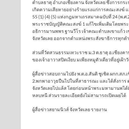
ตำบลธาตุ อำเภอเชียงคาน จังหวัดเลย ซึ่งการกระท
เกิดความเสียหายอย่างร้ายแรงแก่การคณะสงฆ์ 
55 (1) (4) (5) แห่งกฎมหาเถรสมาคฉบับที่ 24 (พ
พระราชบัญญัติคณะสงฆ์ 1 แก้ไขเพิ่มเติมโดยพระร
อธิการมานพพร ฐานวีโร เจ้าคณะตำบลเขาแก้ว เ
จังหวัดเลย ออกจากตำแหน่งพระสังฆาธิการทุกตำแหน่ง
ส่วนที่วัดสวนธรรมเทวะราช ม.3 ต.ธาตุ อ.เชียงคาน จ.
ของเจ้าอาวาสปิดเงียบ มเพียงหมูตัวเดียวที่อยู่เฝ้าว
ผู้สื่อข่าวสอบถามไปยัง พ.ต.อ.สันติ ชูเชิด ผกก.ส
2.พกพาอาวุธปืนไปในที่สาธารณะ และได้สั่งการ ตร
จังหวัดเลยไปแล้ส โดยก่อนหน้าพระมหามานพได้ม
หลบหนี ส่วนรายละเอียดยังไม่สามารถเปิดเผยได้
ผู้สื่อข่าวสยามนิวส์ จังหวัดเลย รายงาน