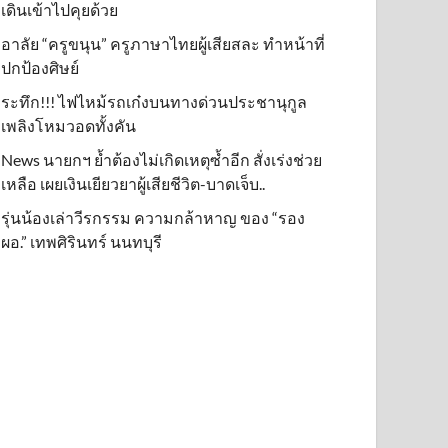
เดินเข้าไปคุยด้วย
อาลัย “ครูขนุน” ครูภาษาไทยผู้เสียสละ ทำหน้าที่
ปกป้องศิษย์
ระทึก!!! ไฟไหม้รถเก๋งบนทางด่วนประชานุกูล
เพลิงโหมวอดทั้งคัน
News นายกฯ ย้ำต้องไม่เกิดเหตุซ้ำอีก สั่งเร่งช่วย
เหลือ เผยเงินเยียวยาผู้เสียชีวิต-บาดเจ็บ..
รุ่นน้องเล่าวีรกรรม ความกล้าหาญ ของ “รอง
ผอ.” เทพศิรินทร์ นนทบุรี