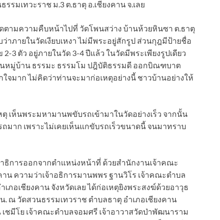
นธรรมเทวะราช ม.3 ต.ธาตุ อ.เชียงคาน จ.เลย
อข่าวติดตามความคืบหน้าไปที่ วัดโพนสว่าง บ้านห้วยหินซา ต.ธาตุ
าภายในวัดเงียบเหงา ไม่มีพระอยู่สักรูป ส่วนกุฎมีป้ายชื่อ
-3 ตัว อยู่ภายในวัด 3-4 ปีแล้ว ในวัดมีพระเพียงรูปเดียว
ในหมู่บ้าน ธรรมะ ธรรมโม ปฎิบัติธรรมดี ออกบิณฑบาต
ใจมาก ไม่คิดว่าท่านจะมาก่อเหตุอย่างนี้ ชาวบ้านอย่างให้
่เกิดเหตุ เห็นพระมหามานพขับรถเข้ามาในวัดอย่างเร็ว จากนั้น
ับรถมาก เพราะไม่เคยเห็นแกขับรถเร็วขนาดนี้ จนมาทราบ
าธิการออกจากตำแหน่งหน้าที่ ด้วยสำนักงานเจ้าคณะ
งคาน ความว่าเจ้าอธิการมานพพร ฐานวิโร เจ้าคณะตำบล
ำเภอเชียงคาน จังหวัดเลย ได้ก่อเหตุยิงพระสงฆ์ด้วยอาวุธ
9.45น. ณ วัดสวนธรรมเทวราช ตำบลธาตุ อำเภอเชียงคาน
ธิน เชมีโย เจ้าคณะตำบลจอมศรี เจ้าอาวาสวัดป่าพัฒนาราม