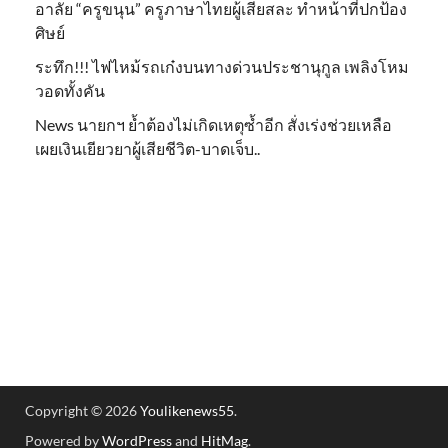
อาลัย “ครูขนุน” ครูภาษาไทยผู้เสียสละ ทำหน้าที่ปกป้อง
ศิษย์
ระทึก!!! ไฟไหม้รถเก๋งบนทางด่วนประชานุกูล เพลิงโหม
วอดทั้งคัน
News นายกฯ ย้ำต้องไม่เกิดเหตุซ้ำอีก สั่งเร่งช่วยเหลือ
เผยเงินเยียวยาผู้เสียชีวิต-บาดเจ็บ..
Copyright © 2026
Youlikenews55
.
Powered by
WordPress
and
HitMag
.