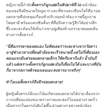
หญิงรายนี้กำลัง
ตั้งครรภ์ลูกแฝดในสัปดาห์ที่ 36
หน้าท้อง
ของเธอจึงมีขนาดใหญ่มาก และที่ชวนสะเทือนใจก็คือ รอย
แตกลายที่ปกคลุมเกือบทั่วบริเวณหน้าท้อง ภาพนี้ถูกถ่าย
โดยสามี พร้อมแคปชั่นสั้นๆ ที่สื่อถึงความรู้สึกได้อย่างลึก
ซึ้ง และสะท้อนให้เห็นว่าเขาอยู่เคียงข้างภรรยาตลอดเส้น
ทางการตั้งครรภ์
“นี่คือภรรยาของผมเอง ไม่คิดเลยว่าระยะห่างจากวัยสาว
มาสู่ช่วงเวลาเปลี่ยนผ้าอ้อมจะเร็วขนาดนี้ แค่ไม่กี่เดือนเอง
ตอนแรกมีแค่รอยแตกลายเล็กๆ ใช้ครีมทาก็แล้ว น้ำมันก็
แล้ว แต่เพราะตั้งครรภ์ลูกแฝด มันก็เลี่ยงไม่ได้ และบางทีมัน
ก็มาจากสภาพผิวของเธอเอง สงสารมากจริงๆ”
ทำไมแม่ตั้งครรภ์ถึงมีรอยแตกลาย?
ผู้หญิงตั้งครรภ์มีแนวโน้มเกิดรอยแตกลายได้ง่าย เนื่องจาก
การเปลี่ยนแปลงขนาดร่างกายและฮอร์โมนอย่างรวดเร็ว
เมื่อทารกในครรภ์เติบโตขึ้น ส่วนต่างๆ อย่างหน้าท้อง