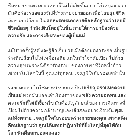
ชื่นชม รอยแตกลายเหล่านี้ไม่ได้เกิดขึ้นอย่างไร้เหตุผล พวก
มันคือร่องรอยของวันที่ร่างกายขยายออก เพื่อโอบอุ้มชีวิต
เล็กๆ เอาไว้ภายใน
แต่ละรอยแตกลายคือหลักฐานว่า เคยมี
ชีวิตน้อยๆ กำลังเติบโตอยู่ในนั้น ภายใต้การปกป้องด้วย
ความรัก และการเสียสละของผู้เป็นแม่
แม้บางครั้งผู้หญิงจะรู้สึกเจ็บปวดเมื่อต้องมองกระจก เห็นรูป
ร่างที่เปลี่ยนไปไม่เหมือนเดิม แต่ในหัวใจกลับเปี่ยมไปด้วย
ความสุข เพราะนี่คือ “ร่องรอย” ของการพาชีวิตหนึ่งก้าว
เข้ามาในโลกใบนี้ คุณแม่ทุกคน… จงภูมิใจกับรอยเหล่านั้น
รอยแตกลายไม่ใช่ตำหนิ หากแต่เป็น
เหรียญตราแห่งความ
เป็นแม่
พวกมันบอกเล่าเรื่องราวของ
พลัง ความอดทน และ
ความรักที่ไม่มีเงื่อนไข
มันคือสัญลักษณ์ของการเดินทางที่
เปี่ยมไปด้วยความกล้าหาญและเสียสละอย่างเงียบงัน
คุณ
แม่ทั้งหลาย… จงภูมิใจกับรอยบนร่างกายของคุณ เพราะนั่น
คือหลักฐานว่า คุณได้มอบปาฏิหาริย์ที่ยิ่งใหญ่ที่สุดให้กับ
โลก นั่นคือลูกของคุณเอง