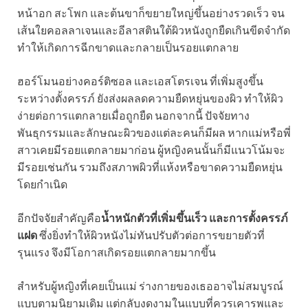
หน้าอก สะโพก และต้นขาก็ขยายใหญ่ขึ้นอย่างรวดเร็ว จน
เส้นใยคอลลาเจนและอีลาสตินใต้ผิวหนังถูกยืดเกินขีดจำกัด
ทำให้เกิดการฉีกขาดและกลายเป็นรอยแตกลาย
ฮอร์โมนอย่างคอร์ติซอล และเอสโตรเจน ที่เพิ่มสูงขึ้น
ระหว่างตั้งครรภ์ ยังส่งผลลดความยืดหยุ่นของผิว ทำให้ผิว
ง่ายต่อการแตกลายเมื่อถูกยืด นอกจากนี้ ปัจจัยทาง
พันธุกรรมและลักษณะผิวของแต่ละคนก็มีผล หากแม่หรือพี่
สาวเคยมีรอยแตกลายมาก่อน ผู้หญิงคนนั้นก็มีแนวโน้มจะ
มีรอยเช่นกัน รวมถึงสภาพผิวที่แห้งหรือขาดความยืดหยุ่น
โดยกำเนิด
อีกปัจจัยสำคัญคือ
น้ำหนักตัวที่เพิ่มขึ้นเร็ว และการตั้งครรภ์
แฝด
ซึ่งยิ่งทำให้ผิวหนังไม่ทันปรับตัวต่อการขยายตัวที่
รุนแรง จึงมีโอกาสเกิดรอยแตกลายมากขึ้น
สำหรับผู้หญิงที่เคยเป็นแม่ ร่างกายของเธออาจไม่สมบูรณ์
แบบตามนิยามเดิม แต่กลับงดงามในแบบที่ควรเคารพและ