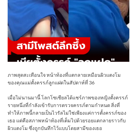
ภาพสุดสะเทือนใจ หน้าท้องที่แตกลายเหมือนผิวแตงโม
ของคุณแม่ตั้งครรภ์ลูกแฝดในสัปดาห์ที่ 36
เมื่อไม่นานมานี้ โลกโซเชียลได้แชร์ภาพของหญิงตั้งครรภ์
รายหนึ่งที่กำลังเข้ารับการตรวจครรภ์ตามกำหนด สิ่งที่
ทำให้ภาพนี้กลายเป็นไวรัลไม่ใช่เพียงแค่การตั้งครรภ์ของ
เธอ แต่คือสภาพหน้าท้องที่เต็มไปด้วยรอยแตกลายราวกับ
ผิวแตงโม ซึ่งถูกบันทึกไว้แบบโดยสามีของเธอ