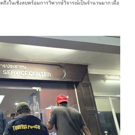
พูดถึงในเชิงลบพร้อมการวิพากษ์วิจารณ์เป็นจำนวนมาก เมื่อ