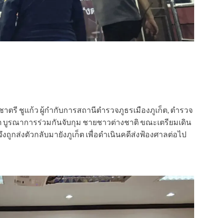
.ชาตรี ชูแก้ว ผู้กำกับการสถานีตำรวจภูธรเมืองภูเก็ต, ตำรวจ
ก็ต บูรณาการร่วมกันจับกุม ชายชาวต่างชาติ ขณะเตรียมเดิน
ถูกส่งตัวกลับมายังภูเก็ต เพื่อดำเนินคดีส่งฟ้องศาลต่อไป