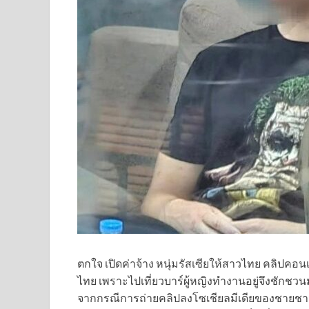
ตกใจ เปิดค่าจ้าง หนุ่มรัสเซียให้สาวไทย คลิปคอนเ
ไทย เพราะไปเที่ยวบาร์ผู้หญิงทำงานอยู่จึงชักชว
จากกรณีการถ่ายคลิปลงโซเชียลมีเดียของชายชาวรัส