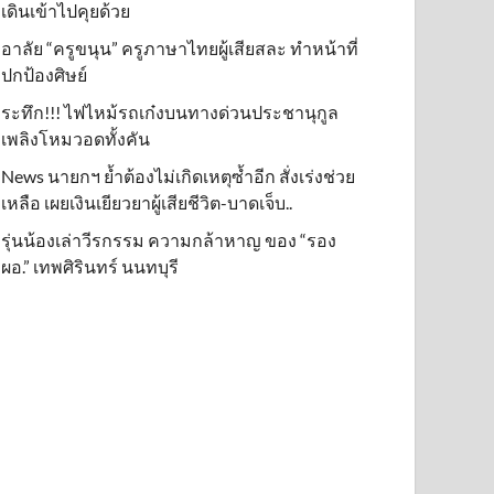
เดินเข้าไปคุยด้วย
อาลัย “ครูขนุน” ครูภาษาไทยผู้เสียสละ ทำหน้าที่
ปกป้องศิษย์
ระทึก!!! ไฟไหม้รถเก๋งบนทางด่วนประชานุกูล
เพลิงโหมวอดทั้งคัน
News นายกฯ ย้ำต้องไม่เกิดเหตุซ้ำอีก สั่งเร่งช่วย
เหลือ เผยเงินเยียวยาผู้เสียชีวิต-บาดเจ็บ..
รุ่นน้องเล่าวีรกรรม ความกล้าหาญ ของ “รอง
ผอ.” เทพศิรินทร์ นนทบุรี