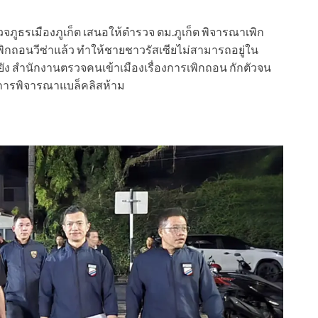
รวจภูธรเมืองภูเก็ต เสนอให้ตำรวจ ตม.ภูเก็ต พิจารณาเพิก
ิเพิกถอนวีซ่าแล้ว ทำให้ชายชาวรัสเซียไม่สามารถอยู่ใน
ยัง สำนักงานตรวจคนเข้าเมืองเรื่องการเพิกถอน กักตัวจน
มีการพิจารณาแบล็คลิสห้าม