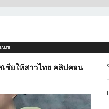
EALTH
มรัสเซียให้สาวไทย คลิปคอน
S