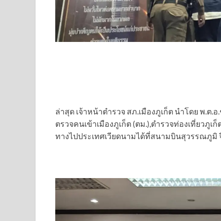
ล่าสุด เจ้าหน้าตำรวจ สภ.เมืองภูเก็ต นำโดย พ.ต.อ
ตรวจคนเข้าเมืองภูเก็ต (ตม.),ตำรวจท่องเที่ยวภูเ
ทางไปประเทศเวียดนามได้ที่สนามบินสุวรรณภูมิ จึง