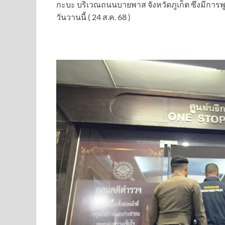
กะบะ บริเวณถนนบายพาส จังหวัดภูเก็ต ซึ่งมีการ
วันวานนี้ ( 24 ส.ค. 68 )