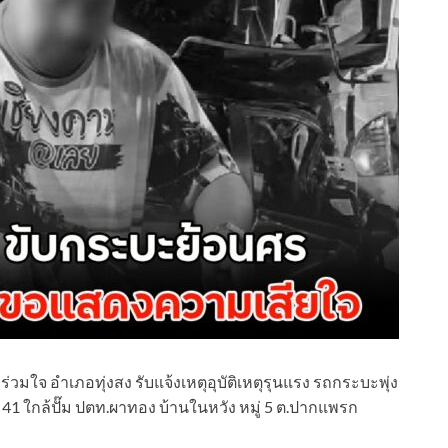
าร่วมใจ อำเภอทุ่งสง รับแจ้งเหตุอุบัติเหตุรุนแรง รถกระบะพุ่ง
 ใกล้ปั๊ม ปตท.ผาทอง บ้านในหวัง หมู่ 5 ต.ปากแพรก