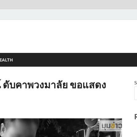
EALTH
ณ์ ดับคาพวงมาลัย ขอแสดง
S