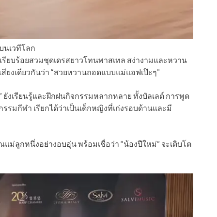
ปบนเวทีโลก
ลุคเรียบร้อยสวมชุดเดรสยาวโทนพาสเทล สง่างามและหวาน
นเสียงเดียวกันว่า “สวยหวานถอดแบบแม่แอฟเป๊ะๆ”
ังเรียนรู้และฝึกฝนกิจกรรมหลากหลาย ทั้งบัลเลต์ การพูด
มกีฬา เรียกได้ว่าเป็นเด็กหญิงที่เก่งรอบด้านและมี
ลูกหนึ่งอย่างอบอุ่น พร้อมเชื่อว่า “น้องปีใหม่” จะเติบโต