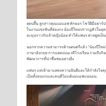
สุดปลื้ม ลูกสาวคุณแม่แอฟ ทักษอร โชว์ฝีมือฮาร์
ในงานแข่งขันที่ฮ่องกง น้องปีใหม่ปรากฏตัวใน
ละมุนราวกับเจ้าหญิงน้อย ทำให้แฟนๆ ต่างพูดเป็
นอกจากความสามารถด้านดนตรีแล้ว “น้องปีใหม่” ย
ภาษาอังกฤษ การแสดงบนเวทีโรงเรียน รวมถึงกิจกรร
พัฒนาการที่น่าชื่นชมอย่างยิ่ง
แฟนๆ แห่เข้ามาแสดงความยินดีและให้กำลังใจคุณแม่
เป็นทั้งคนเก่งและคนดีไม่แพ้แม่แอฟแน่นอน