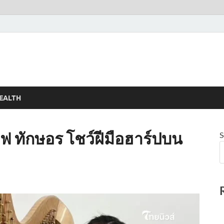
EALTH
ฟ ทักษอร โชว์ฝีมือฮาร์ปบน
S