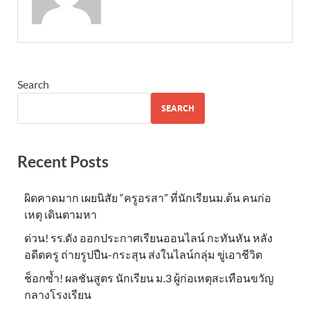
Search
SEARCH
Recent Posts
ผิดคาดมาก เผยนิสัย “ครูอรสา” ที่นักเรียนม.ต้น คนก่อ
เหตุ เดินตามหา
ด่วน! รร.ดัง ออกประกาศเรียนออนไลน์ กะทันหัน หลัง
อดีตครู ถ่ายรูปปืน-กระสุน ส่งในไลน์กลุ่ม ขู่เอาชีวิต
ช็อกซ้ำ! ผลชันสูตร นักเรียน ม.3 ผู้ก่อเหตุสะเทือนขวัญ
กลางโรงเรียน