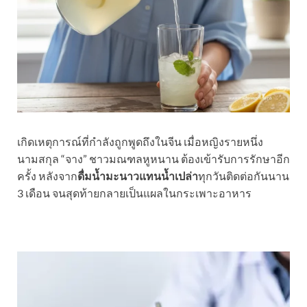
เกิดเหตุการณ์ที่กำลังถูกพูดถึงในจีน เมื่อหญิงรายหนึ่ง
นามสกุล “จาง” ชาวมณฑลหูหนาน ต้องเข้ารับการรักษาอีก
ครั้ง หลังจาก
ดื่มน้ำมะนาวแทนน้ำเปล่า
ทุกวันติดต่อกันนาน
3 เดือน จนสุดท้ายกลายเป็นแผลในกระเพาะอาหาร