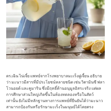
ดร.เฉิน ไน่เจี๋ย แพทย์จากโรงพยาบาลมะเร็งฝูเจี้ยน อธิบาย
ว่า มะนาวมีสารที่มีประโยชน์หลายชนิด เช่น วิตามินซี ฟลา
โวนอยด์ และคูมาริน ซึ่งมีฤทธิ์ต้านอนุมูลอิสระจริง แต่ผล
การศึกษาส่วนใหญ่เกิดขึ้นในห้องทดลองหรือในสัตว์
เท่านั้น ยังไม่มีหลักฐานทางการแพทย์ที่ยืนยันได้ว่ามะนาว
สามารถป้องกันหรือรักษามะเร็งในมนุษย์ได้โดยตรง