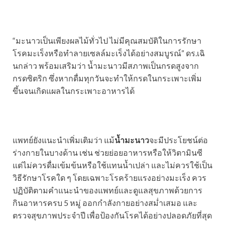
“มะนาวเป็นเพียงผลไม้ทั่วไป ไม่มีคุณสมบัติในการรักษา
โรคมะเร็งหรือทำลายเซลล์มะเร็งได้อย่างสมบูรณ์” ดร.เฉิ
นกล่าว พร้อมเสริมว่า น้ำมะนาวมีสภาพเป็นกรดสูงจาก
กรดซิตริก ซึ่งหากดื่มทุกวันจะทำให้กรดในกระเพาะเพิ่ม
ขึ้นจนเกิดแผลในกระเพาะอาหารได้
แพทย์ยังแนะนำเพิ่มเติมว่า แม้
น้ำมะนาว
จะมีประโยชน์ต่อ
ร่างกายในบางด้าน เช่น ช่วยย่อยอาหารหรือให้วิตามินซี
แต่ไม่ควรดื่มเข้มข้นหรือใช้แทนน้ำเปล่า และไม่ควรใช้เป็น
วิธีรักษาโรคใด ๆ โดยเฉพาะโรคร้ายแรงอย่างมะเร็ง ควร
ปฏิบัติตามคำแนะนำของแพทย์และดูแลสุขภาพด้วยการ
กินอาหารครบ 5 หมู่ ออกกำลังกายอย่างสม่ำเสมอ และ
ตรวจสุขภาพประจำปี เพื่อป้องกันโรคได้อย่างปลอดภัยที่สุด