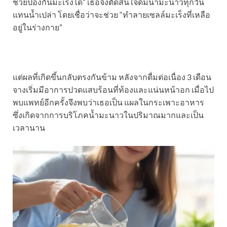
ช่วยป้องกันมะเร็งได้” เธอจึงตัดสินใจดื่มน้ำมะนาวทุกวัน
แทนน้ำเปล่า โดยเชื่อว่าจะช่วย “ทำลายเซลล์มะเร็งที่เหลือ
อยู่ในร่างกาย”
แต่ผลที่เกิดขึ้นกลับตรงกันข้าม หลังจากดื่มต่อเนื่อง 3 เดือน
จางเริ่มมีอาการปวดแสบร้อนที่ท้องและแน่นหน้าอก เมื่อไป
พบแพทย์อีกครั้งจึงพบว่าเธอเป็น แผลในกระเพาะอาหาร
ซึ่งเกิดจากการบริโภคน้ำมะนาวในปริมาณมากและเป็น
เวลานาน