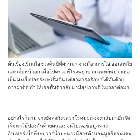
ต้นเรื่องเริ่มเมื่อช่วงต้นปีที่ผ่านมา จางมีอาการไอ อ่อนเพลีย
และเจ็บหน้าอก เมื่อไปตรวจที่โรงพยาบาล แพทย์พบว่าเธอ
เป็น มะเร็งปอดระยะเริ่มต้น แต่สามารถรักษาได้ทันด้วย
การผ่าตัด ทำให้เธอฟื้นตัวกลับมามีสุขภาพดีในเวลาต่อมา
อย่างไรก็ตาม จางยังคงกังวลว่าโรคมะเร็งจะกลับมาอีก จึง
เริ่มหาวิธีป้องกันด้วยตนเอง จนไปเจอข้อมูลทาง
อินเทอร์เน็ตที่ระบุว่า “น้ำมะนาวมีสารต้านอนุมูลอิสระและ