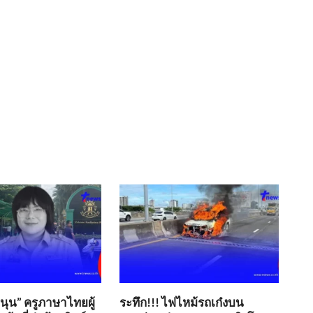
ขนุน” ครูภาษาไทยผู้
ระทึก!!! ไฟไหม้รถเก๋งบน