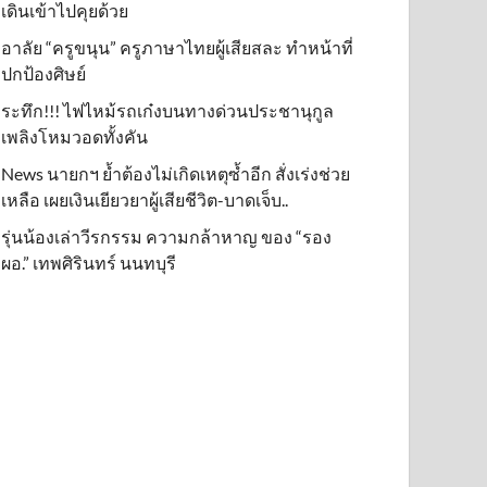
เดินเข้าไปคุยด้วย
อาลัย “ครูขนุน” ครูภาษาไทยผู้เสียสละ ทำหน้าที่
ปกป้องศิษย์
ระทึก!!! ไฟไหม้รถเก๋งบนทางด่วนประชานุกูล
เพลิงโหมวอดทั้งคัน
News นายกฯ ย้ำต้องไม่เกิดเหตุซ้ำอีก สั่งเร่งช่วย
เหลือ เผยเงินเยียวยาผู้เสียชีวิต-บาดเจ็บ..
รุ่นน้องเล่าวีรกรรม ความกล้าหาญ ของ “รอง
ผอ.” เทพศิรินทร์ นนทบุรี