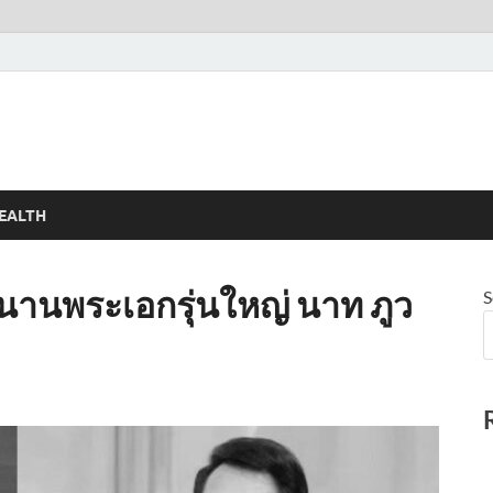
EALTH
ำนานพระเอกรุ่นใหญ่ นาท ภูว
S