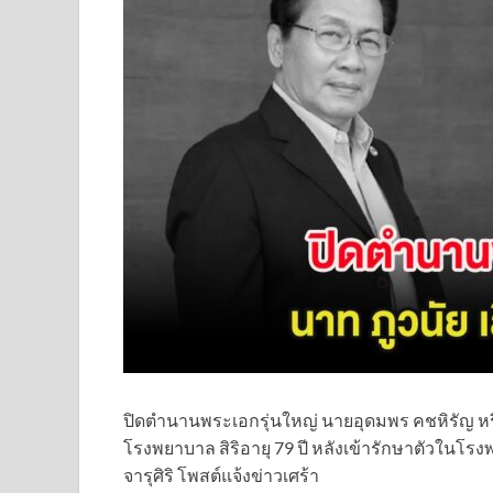
ปิดตำนานพระเอกรุ่นใหญ่ นายอุดมพร คชหิรัญ หรือ
โรงพยาบาล สิริอายุ 79 ปี หลังเข้ารักษาตัวใน
จารุศิริ โพสต์แจ้งข่าวเศร้า