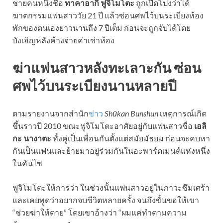
ชายคนหนึ่งชื่อ
ทาคาอากิ ฟูจิโมโตะ
ถูกเปิดโปงว่าได้
ฆาตกรรมแฟนสาววัย 21 ปี แล้วซ่อนศพไว้บนระเบียงห้อง
พักของตนเองยาวนานถึง 7 ปีเต็ม ก่อนจะถูกจับได้โดย
บังเอิญหลังค้างจ่ายค่าเช่าห้อง
ฆ่าแฟนสาวหลังทะเลาะกัน ซ่อน
ศพไว้บนระเบียงนานหลายปี
ตามรายงานจากสำนัก
ข่าว
Shūkan Bunshun
เหตุการณ์เกิด
ขึ้นราวปี 2010 ขณะฟูจิโมโตะอาศัยอยู่กับแฟนสาวชื่อ
เอลิ
กะ นางาตะ
ทั้งคู่เป็นเพื่อนกันตั้งแต่สมัยมัธยม ก่อนจะคบหา
กันเป็นแฟนและย้ายมาอยู่ร่วมกันในอะพาร์ตเมนต์แห่งหนึ่ง
ในคันไซ
ฟูจิโมโตะให้การว่า ในช่วงนั้นแฟนสาวอยู่ในภาวะซึมเศร้า
และเคยพูดว่าอยากจบชีวิตหลายครั้ง จนถึงขั้นขอให้เขา
“ช่วยฆ่าให้ตาย” โดยเขาอ้างว่า “ผมแค่ทำตามความ