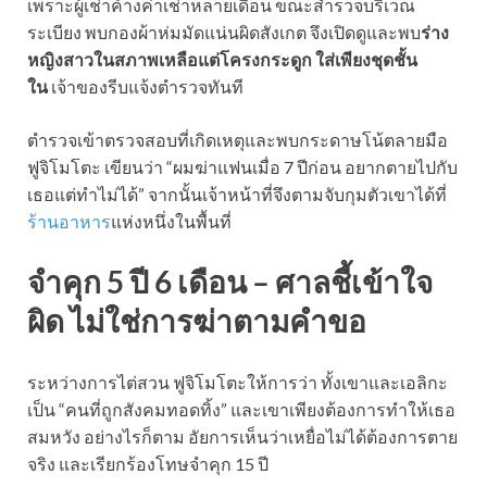
เพราะผู้เช่าค้างค่าเช่าหลายเดือน ขณะสำรวจบริเวณ
ระเบียง พบกองผ้าห่มมัดแน่นผิดสังเกต จึงเปิดดูและพบ
ร่าง
หญิงสาวในสภาพเหลือแต่โครงกระดูก ใส่เพียงชุดชั้น
ใน
เจ้าของรีบแจ้งตำรวจทันที
ตำรวจเข้าตรวจสอบที่เกิดเหตุและพบกระดาษโน้ตลายมือ
ฟูจิโมโตะ เขียนว่า “ผมฆ่าแฟนเมื่อ 7 ปีก่อน อยากตายไปกับ
เธอแต่ทำไม่ได้” จากนั้นเจ้าหน้าที่จึงตามจับกุมตัวเขาได้ที่
ร้านอาหาร
แห่งหนึ่งในพื้นที่
จำคุก 5 ปี 6 เดือน – ศาลชี้เข้าใจ
ผิด ไม่ใช่การฆ่าตามคำขอ
ระหว่างการไต่สวน ฟูจิโมโตะให้การว่า ทั้งเขาและเอลิกะ
เป็น “คนที่ถูกสังคมทอดทิ้ง” และเขาเพียงต้องการทำให้เธอ
สมหวัง อย่างไรก็ตาม อัยการเห็นว่าเหยื่อไม่ได้ต้องการตาย
จริง และเรียกร้องโทษจำคุก 15 ปี