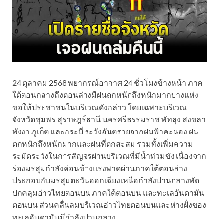
24 ตุลาคม 2568 พยากรณ์อากาศ 24 ชั่วโมงข้างหน้า ภาค
ใต้ตอนกลางถึงตอนล่างมีฝนตกหนักถึงหนักมากบางแห่ง
ขอให้ประชาชนในบริเวณดังกล่าว โดยเฉพาะบริเวณ
จังหวัดชุมพร สุราษฎร์ธานี นครศรีธรรมราช พัทลุง สงขลา
พังงา ภูเก็ต และกระบี่ ระวังอันตรายจากฝนฟ้าคะนอง ฝน
ตกหนักถึงหนักมากและฝนที่ตกสะสม รวมทั้งเพิ่มความ
ระมัดระวังในการสัญจรผ่านบริเวณที่มีน้ำท่วมขัง เนื่องจาก
ร่องมรสุมกำลังค่อนข้างแรงพาดผ่านภาคใต้ตอนล่าง
ประกอบกับมรสุมตะวันออกเฉียงเหนือกำลังปานกลางพัด
ปกคลุมอ่าวไทยตอนบน ภาคใต้ตอนบน และทะเลอันดามัน
ตอนบน ส่วนคลื่นลมบริเวณอ่าวไทยตอนบนและห่างฝั่งของ
ทะเลอันดามันมีกำลังปานกลาง