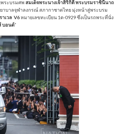
เชิญพระบรมศพ
สมเด็จพระนางเจ้าสิริกิติ์ พระบรมราชินีนาถ
ยาบาลจุฬาลงกรณ์ สภากาชาดไทย มุ่งหน้าสู่พระบรม
าราเวล V6
หมายเลขทะเบียน 1ด-0929 ซึ่งเป็นรถพระที่นั่ง
์ บอนด์
”