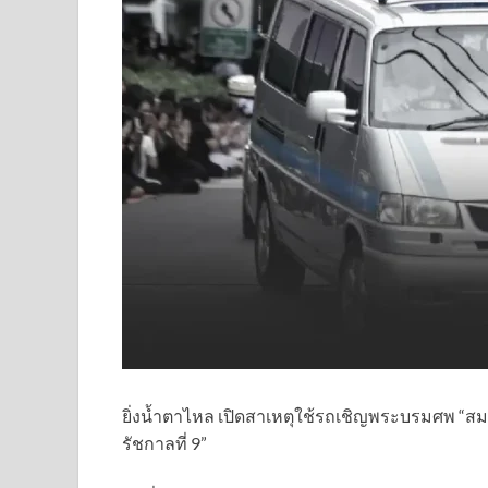
ยิ่งน้ำตาไหล เปิดสาเหตุใช้รถเชิญพระบรมศพ “สม
รัชกาลที่ 9”