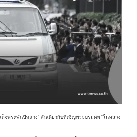
เด็จพระพันปีหลวง” คันเดียวกับที่เชิญพระบรมศพ “ในหลวง