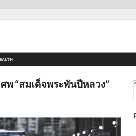
EALTH
ศพ “สมเด็จพระพันปีหลวง”
S