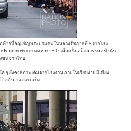
คันสุดท้ายที่อัญเชิญพระบรมศพในหลวงรัชกาลที่ 9 จากโรง
าปราสาท พระบรมมหาราชวัง เมื่อครั้งเสด็จสวรรคต ซึ่งนับ
ปวงชนชาวไทย
ติมใด ๆ ยังคงสภาพเดิมจากโรงงาน ภายในเรียบง่าย มีเพียง
ิดตั้งมาแต่แรกเริ่ม