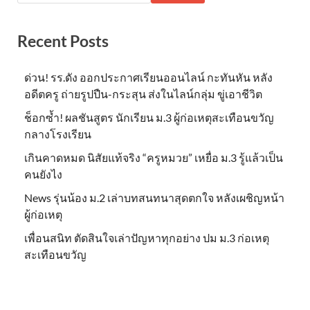
Recent Posts
ด่วน! รร.ดัง ออกประกาศเรียนออนไลน์ กะทันหัน หลัง
อดีตครู ถ่ายรูปปืน-กระสุน ส่งในไลน์กลุ่ม ขู่เอาชีวิต
ช็อกซ้ำ! ผลชันสูตร นักเรียน ม.3 ผู้ก่อเหตุสะเทือนขวัญ
กลางโรงเรียน
เกินคาดหมด นิสัยแท้จริง “ครูหมวย” เหยื่อ ม.3 รู้แล้วเป็น
คนยังไง
News รุ่นน้อง ม.2 เล่าบทสนทนาสุดตกใจ หลังเผชิญหน้า
ผู้ก่อเหตุ
เพื่อนสนิท ตัดสินใจเล่าปัญหาทุกอย่าง ปม ม.3 ก่อเหตุ
สะเทือนขวัญ