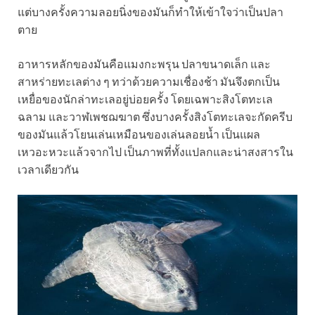
แต่บางครั้งความลอยนิ่งของมันก็ทำให้เข้าใจว่าเป็นปลา
ตาย
อาหารหลักของมันคือแมงกะพรุน ปลาขนาดเล็ก และ
สาหร่ายทะเลต่าง ๆ ทว่าด้วยความเชื่องช้า มันจึงตกเป็น
เหยื่อของนักล่าทะเลอยู่บ่อยครั้ง โดยเฉพาะสิงโตทะเล
ฉลาม และวาฬเพชฌฆาต ซึ่งบางครั้งสิงโตทะเลจะกัดครีบ
ของมันแล้วโยนเล่นเหมือนของเล่นลอยน้ำ เป็นแผล
เหวอะหวะแล้วจากไป เป็นภาพที่ทั้งแปลกและน่าสงสารใน
เวลาเดียวกัน