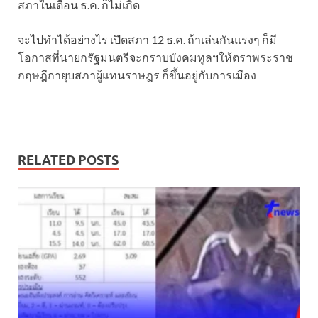
สภาในเดือน ธ.ค. ก็ไม่เกิด
จะไปทำได้อย่างไร เปิดสภา 12 ธ.ค. ถ้าเล่นกันแรงๆ ก็มี
โอกาสที่นายกรัฐมนตรีจะกราบบังคมทูลฯให้ตราพระราช
กฤษฎีกายุบสภาผู้แทนราษฎร ก็ขึ้นอยู่กับการเมือง
RELATED POSTS