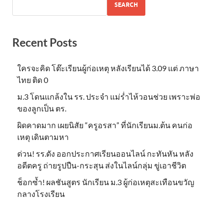
SEARCH
Recent Posts
ใครจะคิด โต๊ะเรียนผู้ก่อเหตุ หลังเรียนได้ 3.09 แต่ ภาษา
ไทย ติด 0
ม.3 โดนแกล้งใน รร. ประจำ แม่ร่ำไห้วอนช่วย เพราะพ่อ
ของลูกเป็น ตร.
ผิดคาดมาก เผยนิสัย “ครูอรสา” ที่นักเรียนม.ต้น คนก่อ
เหตุ เดินตามหา
ด่วน! รร.ดัง ออกประกาศเรียนออนไลน์ กะทันหัน หลัง
อดีตครู ถ่ายรูปปืน-กระสุน ส่งในไลน์กลุ่ม ขู่เอาชีวิต
ช็อกซ้ำ! ผลชันสูตร นักเรียน ม.3 ผู้ก่อเหตุสะเทือนขวัญ
กลางโรงเรียน