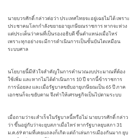
นายบวรศักดิ์ กล่าวต่อว่า ประเทศไทยจะอยู่เฉยไม่ได้ เพราะ
ประชาคมโลกกำลังขยายอายุเกษียณราชการ หากจะห่วง
แต่ประเด็นว่าคนที่เป็นรองอธิบดี ขึ้นตำแหน่งเมื่อไหร่
เพราะทุกอย่างจะมีการดำเนินการเป็นขั้นบันไดเหมือน
ระบบศาล
นโยบายนี้มีหัวใจสำคัญในการคำนวณงบประมาณที่ต้อง
ใช้เพิ่ม และหากไม่ได้ดำเนินการ 10 ปี จากนี้ข้าราชการ
การน้อยลง และเมื่อรัฐบาลขยับอายุเกษียณเป็น 65 ปี ภาค
เอกชนก็จะขยับตาม จึงทำให้เศรษฐกิจเป็นไปตามระบบ
เมื่อถามว่าจะสำเร็จในรัฐบาลนี้หรือไม่ นายบวรศักดิ์ กล่าว
ว่า ขึ้นอยู่กับว่าจะยุบสภาเมื่อไหร่ หากรัฐบาลยุบสภา 31
ม.ค.69 ตามที่เคยแถลงก็เกิด แต่ถ้าเล่นการเมืองกันมาก ยุบ