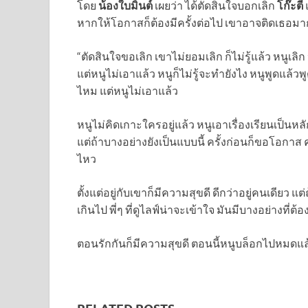
โดย
น้องใบมิ้นต์
เผยว่า ได้ตัดสินใจบอกเลิก
โก๊ะตี๋
หากให้โอกาสก็ต้องมีครั้งต่อไป เขาอาจติดเธอมากเ
“ตัดสินใจขอเลิก เขาไม่ยอมเลิก ก็ไม่รู้แล้ว หนูเ
แต่หนูไม่เอาแล้ว หนูก็ไม่รู้จะทำยังไง หนูพูดแล้ว
ไหม แต่หนูไม่เอาแล้ว
หนูไม่คิดเกาะใครอยู่แล้ว หนูเอาเรื่องเรียนเป็นหลั
แต่ถ้าบางอย่างยังเป็นแบบนี้ ครั้งก่อนก็ขอโอกาส คร
ไหว
ตั้งแต่อยู่กับเขาก็มีความสุขดี ดีกว่าอยู่คนเดียว 
เกินไป พี่ๆ ที่ดูไลฟ์น่าจะเข้าใจ มันมีบางอย่างที่ต้อ
ตอนรักกันก็มีความสุขดี ตอนนี้หนูบล็อกไปหมดแล้