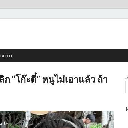
EALTH
ิก “โก๊ะตี๋” หนูไม่เอาแล้ว ถ้า
S