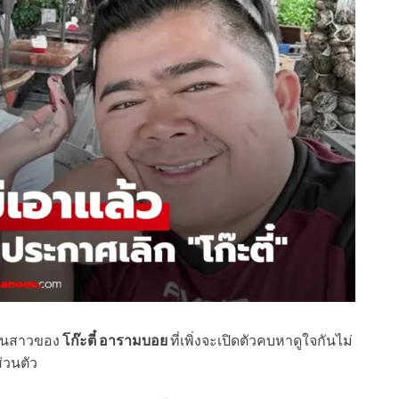
นสาวของ
โก๊ะตี๋ อารามบอย
ที่เพิ่งจะเปิดตัวคบหาดูใจกันไม่
่วนตัว