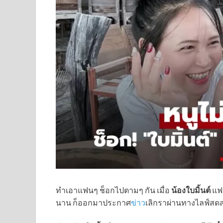
ทำเอาแฟนๆ ช็อกไปตามๆ กัน เมื่อ
น้องใบมิ้นต์
แฟ
นาน ก็ออกมาประกาศ
ข่าว
เลิกราผ่านทางไลฟ์สดส