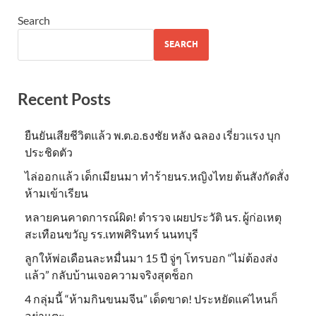
Search
SEARCH
Recent Posts
ยืนยันเสียชีวิตแล้ว พ.ต.อ.ธงชัย หลัง ฉลอง เรี่ยวแรง บุก
ประชิดตัว
ไล่ออกแล้ว เด็กเมียนมา ทำร้ายนร.หญิงไทย ต้นสังกัดสั่ง
ห้ามเข้าเรียน
หลายคนคาดการณ์ผิด! ตำรวจ เผยประวัติ นร. ผู้ก่อเหตุ
สะเทือนขวัญ รร.เทพศิรินทร์ นนทบุรี
ลูกให้พ่อเดือนละหมื่นมา 15 ปี จู่ๆ โทรบอก “ไม่ต้องส่ง
แล้ว” กลับบ้านเจอความจริงสุดช็อก
4 กลุ่มนี้ “ห้ามกินขนมจีน” เด็ดขาด! ประหยัดแค่ไหนก็
อย่าแตะ