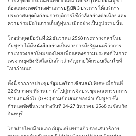
การหยุดยิง บริเวณพื้นที่ชายแดน โดยระบุให้ฝ่ายกัมพูชา
ต้องแสดงเจตจำนงผ่านการปฏิบัติ 3 ประการ ได้แก่ การ
ประกาศหยุดยิงก่อน การยุติการใช้กำลังอย่างต่อเนื่อง และ
ความร่วมมือในการเก็บกู้ทุ่นระเบิดอย่างเป็นรูปธรรมนั้น
โดยล่าสุดเมื่อวันที่ 22 ธันวาคม 2568 กระทรวงกลาโหม
กัมพูชา ได้มีหนังสืออย่างเป็นทางการถึงรัฐมนตรีว่าการ
กระทรวงกลาโหมของไทย เพื่อแสดงความประสงค์ในการ
เจรจาหยุดยิง ซึ่งถือเป็นก้าวสำคัญภายใต้กรอบเงื่อนไขที่
ไทยกำหนด
ทั้งนี้ จากการประชุมรัฐมนตรีอาเซียนสมัยพิเศษ เมื่อวันที่
22 ธันวาคม ที่ผ่านมา นำไปสู่การจัดประชุมคณะกรรมการ
ชายแดนทั่วไป (GBC) ตามข้อเสนอของฝ่ายกัมพูชา ซึ่ง
กำหนดจัดขึ้นระหว่างวันที่ 24-27 ธันวาคม 2568 ณ จังหวัด
จันทบุรี
โดยฝ่ายไทยมี พลเอก ณัฐพงษ์ เพราแก้ว รองเสนาธิการ
ทหาร และฝ่ายกัมพูชา มี Major General Nhem Boraden