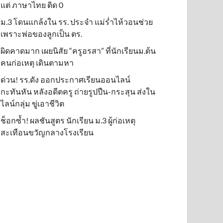
แต่ ภาษาไทย ติด 0
ม.3 โดนแกล้งใน รร. ประจำ แม่ร่ำไห้วอนช่วย
เพราะพ่อของลูกเป็น ตร.
ผิดคาดมาก เผยนิสัย “ครูอรสา” ที่นักเรียนม.ต้น
คนก่อเหตุ เดินตามหา
ด่วน! รร.ดัง ออกประกาศเรียนออนไลน์
กะทันหัน หลังอดีตครู ถ่ายรูปปืน-กระสุน ส่งใน
ไลน์กลุ่ม ขู่เอาชีวิต
ช็อกซ้ำ! ผลชันสูตร นักเรียน ม.3 ผู้ก่อเหตุ
สะเทือนขวัญกลางโรงเรียน