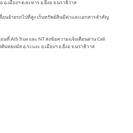
 อ.เมืองฯ ต.ละหาร อ.ยี่งอ จ.นราธิวาส
คลื่อนย้ายรถไปที่สูง เก็บทรัพย์สินมีค่าและเอกสารสำคัญ
ื่อนที่ AIS True และ NT ส่งข้อความแจ้งเตือนผ่าน Cell
ลองตันหยงมัส อ.ระแงะ อ.เมืองฯ อ.ยี่งอ จ.นราธิวาส