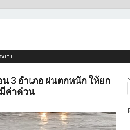
EALTH
ตือน 3 อำเภอ ฝนตกหนัก ให้ยก
S
นมีค่าด่วน