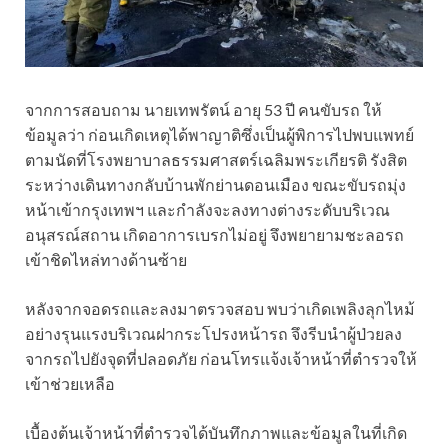
จากการสอบถาม นายเทพรัตน์ อายุ 53 ปี คนขับรถ ให้
ข้อมูลว่า ก่อนเกิดเหตุได้พาญาติซึ่งเป็นผู้พิการไปพบแพทย์
ตามนัดที่โรงพยาบาลธรรมศาสตร์เฉลิมพระเกียรติ รังสิต
ระหว่างเดินทางกลับบ้านพักย่านดอนเมือง ขณะขับรถมุ่ง
หน้าเข้ากรุงเทพฯ และกำลังจะลงทางต่างระดับบริเวณ
อนุสรณ์สถาน เกิดอาการเบรกไม่อยู่ จึงพยายามชะลอรถ
เข้าชิดไหล่ทางด้านซ้าย
หลังจากจอดรถและลงมาตรวจสอบ พบว่าเกิดเพลิงลุกไหม้
อย่างรุนแรงบริเวณฝากระโปรงหน้ารถ จึงรีบนำผู้ป่วยลง
จากรถไปยังจุดที่ปลอดภัย ก่อนโทรแจ้งเจ้าหน้าที่ตำรวจให้
เข้าช่วยเหลือ
เบื้องต้นเจ้าหน้าที่ตำรวจได้บันทึกภาพและข้อมูลในที่เกิด