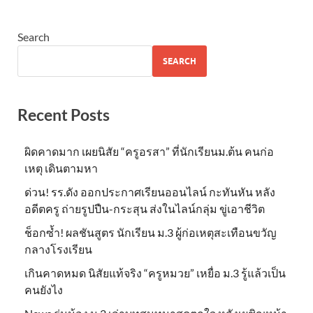
Search
SEARCH
Recent Posts
ผิดคาดมาก เผยนิสัย “ครูอรสา” ที่นักเรียนม.ต้น คนก่อ
เหตุ เดินตามหา
ด่วน! รร.ดัง ออกประกาศเรียนออนไลน์ กะทันหัน หลัง
อดีตครู ถ่ายรูปปืน-กระสุน ส่งในไลน์กลุ่ม ขู่เอาชีวิต
ช็อกซ้ำ! ผลชันสูตร นักเรียน ม.3 ผู้ก่อเหตุสะเทือนขวัญ
กลางโรงเรียน
เกินคาดหมด นิสัยแท้จริง “ครูหมวย” เหยื่อ ม.3 รู้แล้วเป็น
คนยังไง