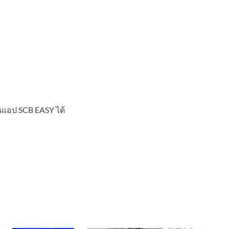
นแอป SCB EASY ได้