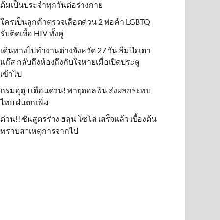
ต้มเป็นประจำทุกวันต่อร่างกาย
ใครเป็นลูกค้าตรวจเลือดด่วน 2 พ่อค้า LGBTQ
รับติดเชื้อ HIV ทั้งคู่
เดินทางไปทำงานต่างจังหวัด 27 วัน ลืมปิดเตา
แก๊ส กลับถึงห้องถึงกับใจหายเมื่อเปิดประตู
เข้าไป
กรมอุตุฯ เตือนด่วน! พายุดอลฟิน ส่งผลกระทบ
ไทย ฝนตกเพิ่ม
ด่วน!! ชันสูตรร่าง ฮลุน โซโล่ เสร็จแล้ว เบื้องต้น
ทราบสาเหตุการจากไป