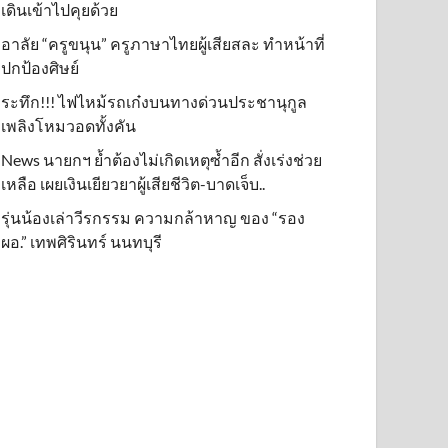
เดินเข้าไปคุยด้วย
อาลัย “ครูขนุน” ครูภาษาไทยผู้เสียสละ ทำหน้าที่
ปกป้องศิษย์
ระทึก!!! ไฟไหม้รถเก๋งบนทางด่วนประชานุกูล
เพลิงโหมวอดทั้งคัน
News นายกฯ ย้ำต้องไม่เกิดเหตุซ้ำอีก สั่งเร่งช่วย
เหลือ เผยเงินเยียวยาผู้เสียชีวิต-บาดเจ็บ..
รุ่นน้องเล่าวีรกรรม ความกล้าหาญ ของ “รอง
ผอ.” เทพศิรินทร์ นนทบุรี