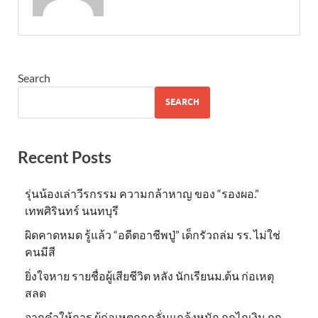
Search
SEARCH
Recent Posts
รุ่นน้องเล่าวีรกรรม ความกล้าหาญ ของ “รองผอ.”
เทพศิรินทร์ นนทบุรี
ผิดคาดหมด รู้แล้ว “อดีตอาชีพปู่” เด็กรัวถล่ม รร. ไม่ใช่
คนมีสี
ยิ่งใจหาย รายชื่อผู้เสียชีวิต หลัง นักเรียนม.ต้น ก่อเหตุ
สลด
จากคำให้การ ผู้ก่อเหตุถูกกลั่นแกล้งหนัก ถูกไถเงิน ถูก