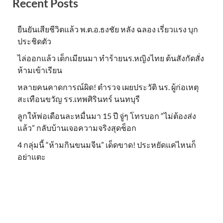
Recent Posts
ยืนยันเสียชีวิตแล้ว พ.ต.อ.ธงชัย หลัง ฉลอง เรี่ยวแรง บุก
ประชิดตัว
ไล่ออกแล้ว เด็กเมียนมา ทำร้ายนร.หญิงไทย ต้นสังกัดสั่ง
ห้ามเข้าเรียน
หลายคนคาดการณ์ผิด! ตำรวจ เผยประวัติ นร. ผู้ก่อเหตุ
สะเทือนขวัญ รร.เทพศิรินทร์ นนทบุรี
ลูกให้พ่อเดือนละหมื่นมา 15 ปี จู่ๆ โทรบอก “ไม่ต้องส่ง
แล้ว” กลับบ้านเจอความจริงสุดช็อก
4 กลุ่มนี้ “ห้ามกินขนมจีน” เด็ดขาด! ประหยัดแค่ไหนก็
อย่าแตะ