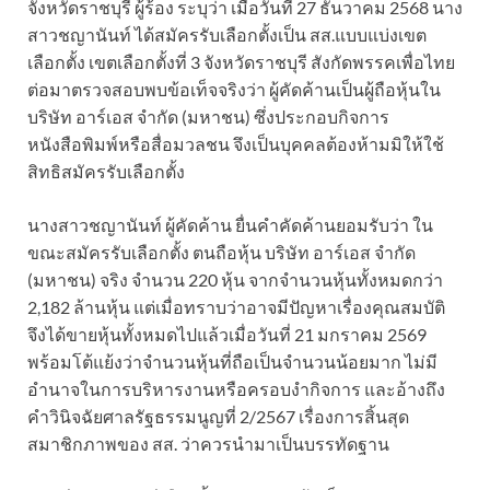
จังหวัดราชบุรี ผู้ร้อง ระบุว่า เมื่อวันที่ 27 ธันวาคม 2568 นาง
สาวชญานันท์ ได้สมัครรับเลือกตั้งเป็น สส.แบบแบ่งเขต
เลือกตั้ง เขตเลือกตั้งที่ 3 จังหวัดราชบุรี สังกัดพรรคเพื่อไทย
ต่อมาตรวจสอบพบข้อเท็จจริงว่า ผู้คัดค้านเป็นผู้ถือหุ้นใน
บริษัท อาร์เอส จำกัด (มหาชน) ซึ่งประกอบกิจการ
หนังสือพิมพ์หรือสื่อมวลชน จึงเป็นบุคคลต้องห้ามมิให้ใช้
สิทธิสมัครรับเลือกตั้ง
นางสาวชญานันท์ ผู้คัดค้าน ยื่นคำคัดค้านยอมรับว่า ใน
ขณะสมัครรับเลือกตั้ง ตนถือหุ้น บริษัท อาร์เอส จำกัด
(มหาชน) จริง จำนวน 220 หุ้น จากจำนวนหุ้นทั้งหมดกว่า
2,182 ล้านหุ้น แต่เมื่อทราบว่าอาจมีปัญหาเรื่องคุณสมบัติ
จึงได้ขายหุ้นทั้งหมดไปแล้วเมื่อวันที่ 21 มกราคม 2569
พร้อมโต้แย้งว่าจำนวนหุ้นที่ถือเป็นจำนวนน้อยมาก ไม่มี
อำนาจในการบริหารงานหรือครอบงำกิจการ และอ้างถึง
คำวินิจฉัยศาลรัฐธรรมนูญที่ 2/2567 เรื่องการสิ้นสุด
สมาชิกภาพของ สส. ว่าควรนำมาเป็นบรรทัดฐาน