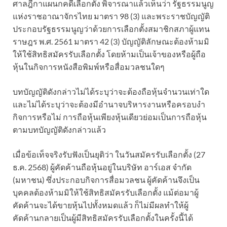
ศาลฎีกาแผนกคดีเลือกตั้ง พิจารณาแล้วเห็นว่า รัฐธรรมนูญ
แห่งราชอาณาจักรไทย มาตรา 98 (3) และพระราชบัญญัติ
ประกอบรัฐธรรมนูญว่าด้วยการเลือกตั้งสมาชิกสภาผู้แทน
ราษฎร พ.ศ. 2561 มาตรา 42 (3) บัญญัติลักษณะต้องห้ามมิ
ให้ใช้สิทธิสมัครรับเลือกตั้ง โดยห้ามเป็นเจ้าของหรือผู้ถือ
หุ้นในกิจการหนังสือพิมพ์หรือสื่อมวลชนใดๆ
บทบัญญัติดังกล่าวไม่ได้ระบุว่าจะต้องถือหุ้นจำนวนเท่าใด
และไม่ได้ระบุว่าจะต้องมีอำนาจบริหารงานหรือครอบงำ
กิจการหรือไม่ การถือหุ้นเพียงหุ้นเดียวย่อมเป็นการถือหุ้น
ตามบทบัญญัติดังกล่าวแล้ว
เมื่อข้อเท็จจริงรับฟังเป็นยุติว่า ในวันสมัครรับเลือกตั้ง (27
ธ.ค. 2568) ผู้คัดค้านถือหุ้นอยู่ในบริษัท อาร์เอส จำกัด
(มหาชน) ซึ่งประกอบกิจการสื่อมวลชน ผู้คัดค้านจึงเป็น
บุคคลต้องห้ามมิให้ใช้สิทธิสมัครรับเลือกตั้ง แม้ต่อมาผู้
คัดค้านจะได้ขายหุ้นไปทั้งหมดแล้ว ก็ไม่มีผลทำให้ผู้
คัดค้านกลายเป็นผู้มีสิทธิสมัครรับเลือกตั้งในครั้งนี้ได้