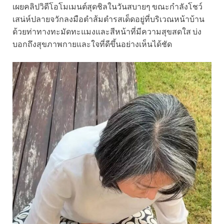
เผยคลิปวิดีโอโมเมนต์สุดชิลในวันสบายๆ ขณะกำลังโชว์
เสน่ห์ปลายจวักลงมือตำส้มตำรสเด็ดอยู่ที่บริเวณหน้าบ้าน
ด้วยท่าทางทะมัดทะแมงและสีหน้าที่มีความสุขสดใส บ่ง
บอกถึงสุขภาพกายและใจที่ดีขึ้นอย่างเห็นได้ชัด