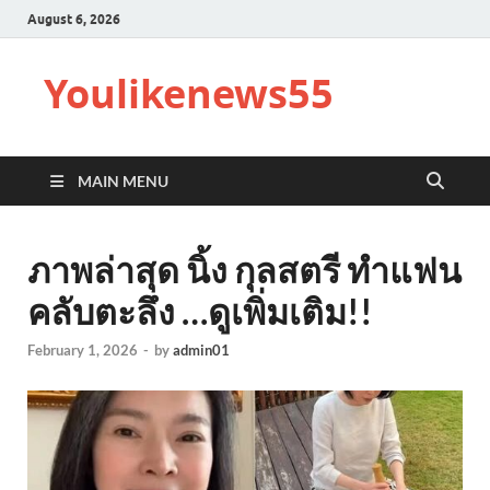
August 6, 2026
Youlikenews55
MAIN MENU
ภาพล่าสุด นิ้ง กุลสตรี ทำแฟน
คลับตะลึง …ดูเพิ่มเติม!!
February 1, 2026
-
by
admin01