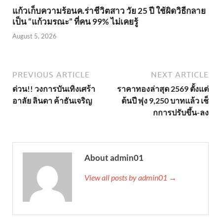
แก้วเก็บความร้อนค.ร่าชีวิตสาว วัย 25 ปี ใช้ผิดวิธีกลาย
เป็น “แก้วมรณะ” ที่คน 99% ไม่เคยรู้
August 5, 2026
PREVIOUS ARTICLE
NEXT ARTICLE
ด่วน!! วงการบันเทิงเศร้า
ราคาทองล่าสุด 2569 ตั้งแต่
อาลัย ลินดา ค้าธันเจริญ
ต้นปี พุ่ง 9,250 บาทแล้ว เช็
กการปรับขึ้น-ลง
About admin01
View all posts by admin01 →