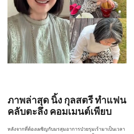
ภาพล่าสุด นิ้ง กุลสตรี ทำแฟน
คลับตะลึง คอมเมนต์เพียบ
หลังจากที่ต้องเผชิญกับมรสุมอาการป่วยรุมเร้ามาเป็นเวลา