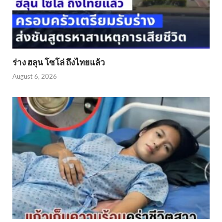
ร่าง ฮลุน โซโล่ ถึงไทยแล้ว
August 6, 2026