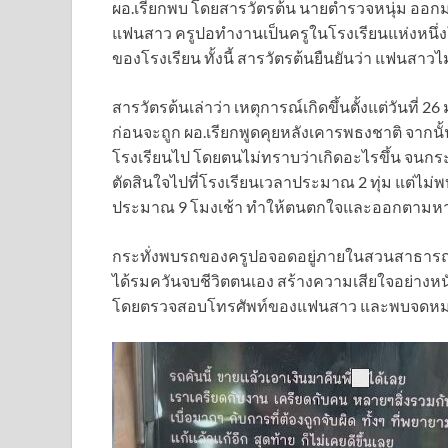
ผอ.เรียกพบ โดยสารวัตรต้น นายตำรวจหนุ่ม ออกม
แฟนสาว ครูปอทำงานเป็นครูในโรงเรียนแห่งหนึ่ง
ของโรงเรียน ทั้งนี้ สารวัตรต้นยืนยันว่า แฟนสาว
สารวัตรต้นเล่าว่า เหตุการณ์เกิดขึ้นตั้งแต่วันที
ก่อนจะถูก ผอ.เรียกพูดคุยหลังเคารพธงชาติ จา
โรงเรียนไป โดยตนไม่ทราบว่าเกิดอะไรขึ้น จนกระท
ตัดสินใจไปที่โรงเรียนเวลาประมาณ 2 ทุ่ม แต่ไม่พ
ประมาณ 9 โมงเช้า ทำให้ตนตกใจและออกตามหา
กระทั่งพบรถของครูปอจอดอยู่ภายในสวนสาธารณ
ได้รมควันจบชีวิตตนเอง สร้างความเสียใจอย่างหน
โดยตรวจสอบโทรศัพท์ของแฟนสาว และพบจดหมายลา