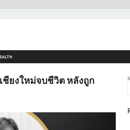
EALTH
วเชียงใหม่จบชีวิต หลังถูก
S