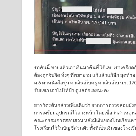
รถคันนี้ ขายแล้วเอาเงินมาคืนพี่ ได้เลย เราเครียด
ต้องถูกจับผิด ทั้งๆ ที่พยายาม แก้แล้วแก้อีก สุดท้าย
ม.6 ค่าหนังสือรุ่น ค่าเงินเก็บครู ค่าเงินเก็บ น.ร
รับแขก เอาไปให้ป้า ดูแลต่อเลยนะคะ
สารวัตรต้นกล่าวเพิ่มเติมว่า จากการตรวจสอบยังพบ
การเตรียมอุปกรณ์ไว้ล่วงหน้า โดยเชื่อว่าสาเหตุ
คณะกรรมการสอบสวน หลังมีเงินของโรงเรียนหายไป
โรงเรียนไว้ในบัญชีส่วนตัว ทั้งที่เป็นเงินของโรงเ