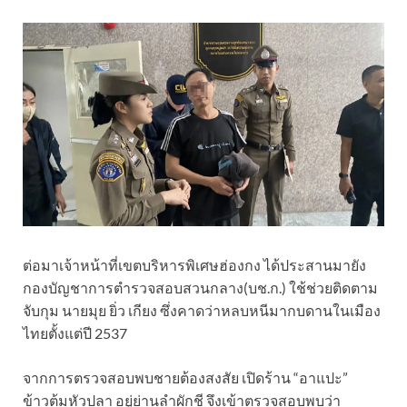
ต่อมาเจ้าหน้าที่เขตบริหารพิเศษฮ่องกง ได้ประสานมายัง
กองบัญชาการตำรวจสอบสวนกลาง(บช.ก.) ใช้ช่วยติดตาม
จับกุม นายมุย ยิ่ว เกียง ซึ่งคาดว่าหลบหนีมากบดานในเมือง
ไทยตั้งแต่ปี 2537
จากการตรวจสอบพบชายต้องสงสัย เปิดร้าน “อาแปะ”
ข้าวต้มหัวปลา อยู่ย่านลำผักชี จึงเข้าตรวจสอบพบว่า