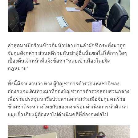
ล่าสุดมาเปิดร้านข้าวต้มหัวปลา ย่านลำผักชี กระทั่งมาถูก
จับกุมดังกล่าว ส่วนคดีร่วมกันฆ่าผู้อื่นนั้นขอไม่ให้การใดๆ
เบื้องต้นเจ้าหน้าที่แจ้งข้อหา “หลบเข้าเมืองโดยผิด
กฎหมาย”
ทั้งนี้มีรายงานว่า ทาง ผู้บัญชาการตำรวจแห่งชาติของ
ฮ่องกง จะเดินทางมาที่กองบัญชาการตำรวจสอบสวนกลาง
เพื่อร่วมประชุมหารือประสานความร่วมมือจับกุมคนร้าย
ข้ามชาติระหว่างไทยกับฮ่องกง พร้อมดำเนินการนำตัว นา
ยมุย ยิ่ว เกียง ผู้ต้องหาไปดำเนินคดีที่ฮ่องกงต่อไป