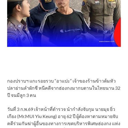
กองปราบฯ แกะรอยรวบ “อาแปะ” เจ้าของร้านข้าวต้มหัว
ปลาย่านลำผักชี หนีคดีจากฮ่องกงมากบดานในไทยนาน 32
ปี จนมีลูก 3 คน
วันที่ 3 ก.พ.69 เจ้าหน้าที่ตำรวจ นำกำลังจับกุม นายมุย ยิ่ว
เกียง (Mr.MUI Yiu Keung) อายุ 62 ปี ผู้ต้องหาตามหมายจับ
คดีร่วมกันฆ่าผู้อื่นของทางการเขตบริหารพิเศษฮ่องกง แห่ง