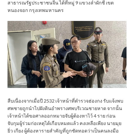
สาธารณรัฐประชาชนจีน ได้ที่หมู่ 9 แขวงลำผักชี เขต
หนองจอก กรุงเทพมหานคร
สืบเนื่องจากเมื่อปี 2532 เจ้าหน้าที่ตำรวจฮ่องกง รับแจ้งพบ
ศพชายถูกนำไปฝังดินอำพรางศพบริเวณชายหาด จากนั้น
เจ้าหน้าได้ขอศาลออกหมายจับผู้ต้องหาไว้ 4 ราย ก่อน
จับกุมผู้ร่วมก่อเหตุได้เกือบหมดแล้ว คงเหลือเพียง นายมุย
ยิ่ว เกียง ผู้ต้องหารายสำคัญที่ถูกซัดทอดว่าเป็นคนลงมือ