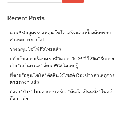
Recent Posts
ด่วน!! ชันสูตรร่าง ฮลุน โซโล่ เสร็จแล้ว เบื้องต้นทราบ
สาเหตุการจากไป
ร่าง ฮลุน โซโล่ ถึงไทยแล้ว
แก้วเก็บความร้อนค.ร่าชีวิตสาว วัย 25 ปี ใช้ผิดวิธีกลาย
เป็น “แก้วมรณะ” ที่คน 99% ไม่เคยรู้
พี่ชาย “ฮลุน โซโล่” ตัดสินใจโพสต์ เรื่องข่าว สาเหตุการ
ตาย ตรง ๆ แล้ว
ถึงว่า “ป๋อง” ไม่มีอาการเครียด “ต้นอ้อ เป็นหนึ่ง” โพสต์
ถึงบางอ้อ