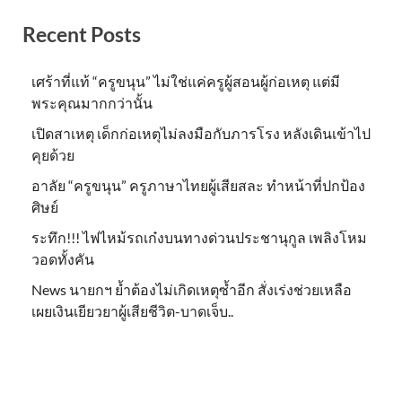
Recent Posts
เศร้าที่แท้ “ครูขนุน” ไม่ใช่แค่ครูผู้สอนผู้ก่อเหตุ แต่มี
พระคุณมากกว่านั้น
เปิดสาเหตุ เด็กก่อเหตุไม่ลงมือกับภารโรง หลังเดินเข้าไป
คุยด้วย
อาลัย “ครูขนุน” ครูภาษาไทยผู้เสียสละ ทำหน้าที่ปกป้อง
ศิษย์
ระทึก!!! ไฟไหม้รถเก๋งบนทางด่วนประชานุกูล เพลิงโหม
วอดทั้งคัน
News นายกฯ ย้ำต้องไม่เกิดเหตุซ้ำอีก สั่งเร่งช่วยเหลือ
เผยเงินเยียวยาผู้เสียชีวิต-บาดเจ็บ..