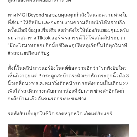
ทาง MGI Beyond ขอขอบคุณทุกกำลังใจ และความห่วงใย
ที่ส่งมาให้ศิลปิน และจะรายงานความคืบหน้าให้ทราบอีก
ครั้งเมื่อมีข้อมูลเพิ่มเติม ส่งกำลังใจให้น้องกันเยอะๆนะครับ
ผม ล่าสุด ทาง Tiktok แอร์ พรสวรรค์ ได้โพสต์คลิป ระบุว่า
“มีอะไรมาทดสอบอีกมั้ย ชีวิต #อุบัติเหตุเกิดขึ้นได้ทุกวินาที
#รถชน #เกิดแต่กับxู
ทั้งนี้ในคลิป สาวแอร์ยังโพสต์ข้อความอีกว่า “รถพังยับใคร
เห็นก็ว่าตุย แต่ !! กระดูกสะบ้าตรงหัวเข่าหัก กระดูกนิ้วมือ 3
นิ้วเคลื่อน 29 ธ.ค. หมาวิ่งตัดหน้ารถ รถพังซ่อมเป็นเดือน 27
เพิ่งได้รถ เดินทางกลับมาหาน้องที่ชัยนาท ช่วงค่ำอีกนิดก็
จะถึงบ้านแล้ว ดันชนรถกระบะขนฟาง
รถพังยับ เจ็บสุดในชีวิต รอดหวุดหวิด เกิดแต่กับแอร์