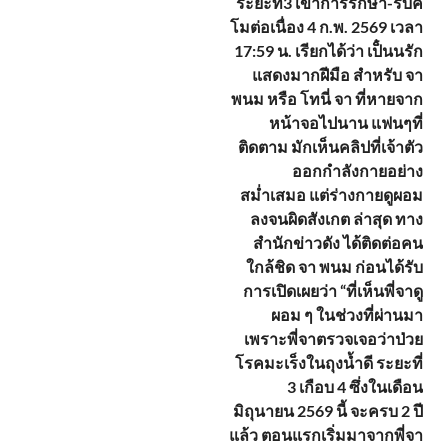
ระยะที่3 เข้าการรักษา-รับคี
โมต่อเนื่อง 4 ก.พ. 2569 เวลา
17:59 น. เรียกได้ว่า เป็๋นนรัก
แสดงมากฝีมือ สำหรับ จา
พนม หรือ โทนี่ จา ที่หายจาก
หน้าจอไปนาน แฟนๆที่
ติดตาม มักเห็นคลิปที่เจ้าตัว
ออกกำลังกายอย่าง
สม่ำเสมอ แต่ร่างกายดูผอม
ลงจนผิดสังเกต ล่าสุด ทาง
สำนักข่าวดัง ได้ติดต่อคน
ใกล้ชิด จา พนม ก่อนได้รับ
การเปิดเผยว่า “ที่เห็นพี่จาดู
ผอม ๆ ในช่วงที่ผ่านมา
เพราะพี่จาตรวจเจอว่าป่วย
โรคมะเร็งในถุงน้ำดี ระยะที่
3 เกือบ 4 ซึ่งในเดือน
มิถุนายน 2569 นี้ จะครบ 2 ปี
แล้ว ตอนแรกเริ่มมาจากพี่จา