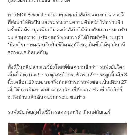
ทาง MGI Beyond ขอขอบคุณทุกกำลังใจ และความห่วงใย
ที่ส่งมาให้ศิลปิน และจะรายงานความคืบหน้าให้ทราบอีก
ครั้งเมื่อมีข้อมูลเพิ่มเติม ส่งกำลังใจให้น้องกันเยอะๆนะครับ
ผม ล่าสุด ทาง Tiktok แอร์ พรสวรรค์ ได้โพสต์คลิป ระบุว่า
“มีอะไรมาทดสอบอีกมั้ย ชีวิต #อุบัติเหตุเกิดขึ้นได้ทุกวินาที
#รถชน #เกิดแต่กับxู
ทั้งนี้ในคลิป สาวแอร์ยังโพสต์ข้อความอีกว่า “รถพังยับใคร
เห็นก็ว่าตุย แต่ !! กระดูกสะบ้าตรงหัวเข่าหัก กระดูกนิ้วมือ 3
นิ้วเคลื่อน 29 ธ.ค. หมาวิ่งตัดหน้ารถ รถพังซ่อมเป็นเดือน 27
เพิ่งได้รถ เดินทางกลับมาหาน้องที่ชัยนาท ช่วงค่ำอีกนิดก็
จะถึงบ้านแล้ว ดันชนรถกระบะขนฟาง
รถพังยับ เจ็บสุดในชีวิต รอดหวุดหวิด เกิดแต่กับแอร์