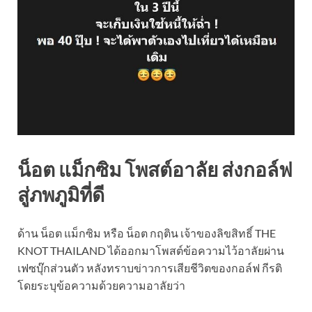
น็อต แม็กซิม โพสต์อาลัย ส่งกอล์ฟ
สู่ภพภูมิที่ดี
ด้าน น็อต แม็กซิม หรือ น็อต กฤติน เจ้าของลิขสิทธิ์ THE
KNOT THAILAND ได้ออกมาโพสต์ข้อความไว้อาลัยผ่าน
เฟซบุ๊กส่วนตัว หลังทราบข่าวการเสียชีวิตของกอล์ฟ กีรติ
โดยระบุข้อความด้วยความอาลัยว่า