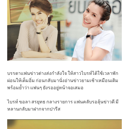
บรรดาแฟนข่าวต่างส่งกำลังใจ ให้สาวไบรท์ได้ใช้เวลาพัก
ผ่อนให้เต็มอิ่ม ก่อนกลับมานั่งอ่านข่าวยามเช้าเหมือนเดิม
พร้อมย้ำว่า แฟนๆ ยังรออยู่หน้าจอเสมอ
ไบรท์ ขอลา สรยุทธ กลางรายการ แฟนคลับรอลุ้นข่าวดี มี
หลานกลับมาฝากจากปารีส