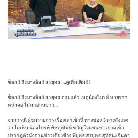
ช็อก!! ถึงบางอ้อ!! สรยุทธ ….ดูเพิ่มเติม!!!
ช็อก!! ถึงบางอ้อ!! สรยุทธ ตอบแล้ว เหตุน้องไบรท์ หายจาก
หน้าจอ ไม่มาอ่านข่าว…
จากกรณี ผู้ชมรายการ เรื่องเล่าเช้านี้ ทางช่อง 3 ต่างสังเกต
ว่า ไม่เห็น น้องไบรท์ พิชญทัฬห์ ขวัญใจแฟนข่าวยามเช้า
ปรากฏตัวนั่งอ่านข่าวเคียงข้าง พี่ยุทธ สรยุทธ สุทัศนะจินดา