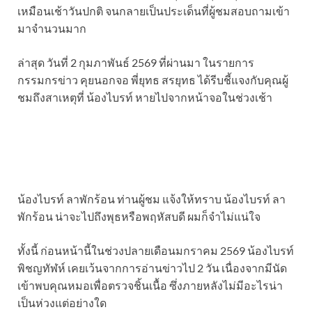
เหมือนเช้าวันปกติ จนกลายเป็นประเด็นที่ผู้ชมสอบถามเข้า
มาจำนวนมาก
ล่าสุด วันที่ 2 กุมภาพันธ์ 2569 ที่ผ่านมา ในรายการ
กรรมกรข่าว คุยนอกจอ พี่ยุทธ สรยุทธ ได้รีบชี้แจงกับคุณผู้
ชมถึงสาเหตุที่ น้องไบรท์ หายไปจากหน้าจอในช่วงเช้า
น้องไบรท์ ลาพักร้อน ท่านผู้ชม แจ้งให้ทราบ น้องไบรท์ ลา
พักร้อน น่าจะไปถึงพุธหรือพฤหัสบดี ผมก็จำไม่แน่ใจ
ทั้งนี้ ก่อนหน้านี้ในช่วงปลายเดือนมกราคม 2569 น้องไบรท์
พิชญทัฬห์ เคยเว้นจากการอ่านข่าวไป 2 วัน เนื่องจากมีนัด
เข้าพบคุณหมอเพื่อตรวจชิ้นเนื้อ ซึ่งภายหลังไม่มีอะไรน่า
เป็นห่วงแต่อย่างใด