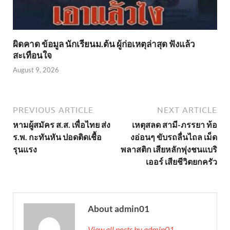
ผิดคาด ข้อมูล นักเรียนม.ต้น ผู้ก่อเหตุล่าสุด ฟังแล้ว
สะเทือนใจ
August 9, 2026
PREVIOUS ARTICLE
NEXT ARTICLE
หามผู้สมัคร ส.ส. เพื่อไทย ส่ง
เหตุสลด สามี-ภรรยา ท้อ
ร.พ. กะทันหัน ปอดติดเชื้อ
งอ่อนๆ ขับรถลื่นไถล เม็ด
รุนแรง
พลาสติก เสียหลักพุ่งชนแบริ
เออร์ เสียชีวิตยกครัว
About admin01
View all posts by admin01 →