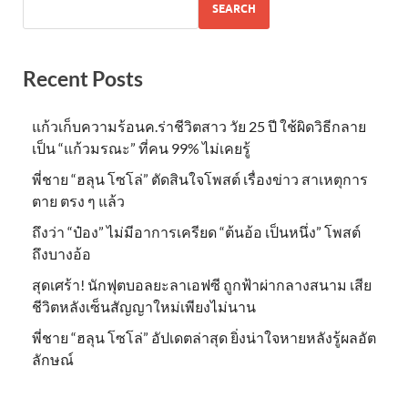
SEARCH
Recent Posts
แก้วเก็บความร้อนค.ร่าชีวิตสาว วัย 25 ปี ใช้ผิดวิธีกลาย
เป็น “แก้วมรณะ” ที่คน 99% ไม่เคยรู้
พี่ชาย “ฮลุน โซโล่” ตัดสินใจโพสต์ เรื่องข่าว สาเหตุการ
ตาย ตรง ๆ แล้ว
ถึงว่า “ป๋อง” ไม่มีอาการเครียด “ต้นอ้อ เป็นหนึ่ง” โพสต์
ถึงบางอ้อ
สุดเศร้า! นักฟุตบอลยะลาเอฟซี ถูกฟ้าผ่ากลางสนาม เสีย
ชีวิตหลังเซ็นสัญญาใหม่เพียงไม่นาน
พี่ชาย “ฮลุน โซโล่” อัปเดตล่าสุด ยิ่งน่าใจหายหลังรู้ผลอัต
ลักษณ์