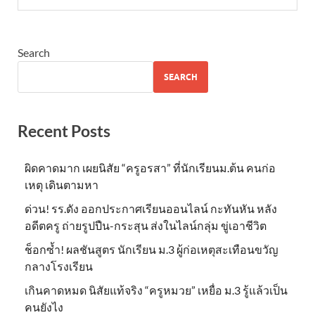
Search
SEARCH
Recent Posts
ผิดคาดมาก เผยนิสัย “ครูอรสา” ที่นักเรียนม.ต้น คนก่อ
เหตุ เดินตามหา
ด่วน! รร.ดัง ออกประกาศเรียนออนไลน์ กะทันหัน หลัง
อดีตครู ถ่ายรูปปืน-กระสุน ส่งในไลน์กลุ่ม ขู่เอาชีวิต
ช็อกซ้ำ! ผลชันสูตร นักเรียน ม.3 ผู้ก่อเหตุสะเทือนขวัญ
กลางโรงเรียน
เกินคาดหมด นิสัยแท้จริง “ครูหมวย” เหยื่อ ม.3 รู้แล้วเป็น
คนยังไง