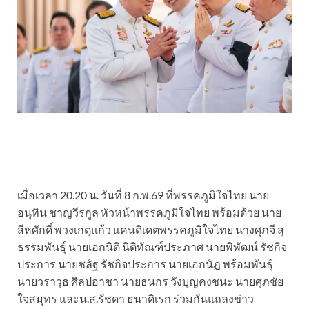
เมื่อเวลา 20.20 น. วันที่ 8 ก.พ.69 ที่พรรคภูมิใจไทย นาย
อนุทิน ชาญวีรกูล หัวหน้าพรรคภูมิใจไทย พร้อมด้วย นาย
สีหศักดิ์ พวงเกตุแก้ว แคนดิเดตพรรคภูมิใจไทย นางศุภจี สุ
ธรรมพันธุ์ นายเอกนิติ นิติทัณฑ์ประภาศ นายพิพัฒน์ รัชกิจ
ประการ นายชลัฐ รัชกิจประการ นายเอกนัฏ พร้อมพันธุ์
นายวราวุธ ศิลปอาชา นายธนกร วังบุญคงชนะ นายศุภชัย
ใจสมุทร และน.ส.รัชดา ธนาดิเรก ร่วมกันแถลงข่าว