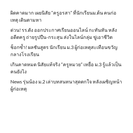
ผิดคาดมาก เผยนิสัย “ครูอรสา” ที่นักเรียนม.ต้น คนก่อ
เหตุ เดินตามหา
ด่วน! รร.ดัง ออกประกาศเรียนออนไลน์ กะทันหัน หลัง
อดีตครู ถ่ายรูปปืน-กระสุน ส่งในไลน์กลุ่ม ขู่เอาชีวิต
ช็อกซ้ำ! ผลชันสูตร นักเรียน ม.3 ผู้ก่อเหตุสะเทือนขวัญ
กลางโรงเรียน
เกินคาดหมด นิสัยแท้จริง “ครูหมวย” เหยื่อ ม.3 รู้แล้วเป็น
คนยังไง
News รุ่นน้อง ม.2 เล่าบทสนทนาสุดตกใจ หลังเผชิญหน้า
ผู้ก่อเหตุ