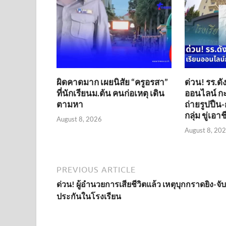
ผิดคาดมาก เผยนิสัย “ครูอรสา”
ด่วน! รร.ด
ที่นักเรียนม.ต้น คนก่อเหตุ เดิน
ออนไลน์ กะ
ตามหา
ถ่ายรูปปืน-
กลุ่ม ขู่เอาช
August 8, 2026
August 8, 20
PREVIOUS ARTICLE
ด่วน! ผู้อำนวยการเสียชีวิตแล้ว เหตุบุกกราดยิง-จับ
ประกันในโรงเรียน