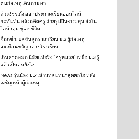
คนก่อเหตุ เดินตามหา
ด่วน! รร.ดัง ออกประกาศเรียนออนไลน์
กะทันหัน หลังอดีตครู ถ่ายรูปปืน-กระสุน ส่งใน
ไลน์กลุ่ม ขู่เอาชีวิต
ช็อกซ้ำ! ผลชันสูตร นักเรียน ม.3 ผู้ก่อเหตุ
สะเทือนขวัญกลางโรงเรียน
เกินคาดหมด นิสัยแท้จริง “ครูหมวย” เหยื่อ ม.3 รู้
แล้วเป็นคนยังไง
News รุ่นน้อง ม.2 เล่าบทสนทนาสุดตกใจ หลัง
เผชิญหน้าผู้ก่อเหตุ