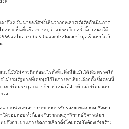
สงค์
ลาถึง 2 วัน นายอภิสิทธิ์เห็นว่ากกต.ควรเร่งรัดดำเนินการ
หลายพื้นที่แล้ว เขาระบุว่า แม้ระเบียบครั้งนี้กำหนดให้
66 แต่ไม่ควรเกิน 5 วัน และยิ่งเปิดเผยข้อมูลเร็วเท่าใด ก็
้น
นี้ยังไม่ควรติดต่ออะไรทั้งสิ้น สิ่งที่ยืนยันได้ คือ พรรคได้
อไม่ร่วมรัฐบาลที่เคยพูดไว้ในการหาเสียงเลือกตั้ง ซึ่งตอนนี้
บาล พร้อมระบุว่า หากต้องทำหน้าที่ฝ่ายค้านก็พร้อม และ
ังวล
ต้องรอความชัดเจนจากกระบวนการรับรองผลของกกต. ซึ่งตาม
วลาให้รอบคอบ ทั้งนี้ยอมรับว่ากกต.ถูกวิพากษ์วิจารณ์มา
กระทบถึงกระบวนการจัดการเลือกตั้งโดยตรง จึงต้องเร่งสร้าง