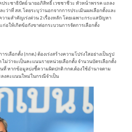
พรรคประชาธิปัตย์ นายอภิสิทธิ์ เวชชาชีวะ หัวหน้าพรรค แถลง
าที่ สส. โดยระบุว่านอกจากการประเมินผลเลือกตั้งและ
วามสำคัญเร่งด่วน 2 เรื่องหลัก โดยเฉพาะกระแสปัญหา
ละก่อให้เกิดข้อกังขาต่อกระบวนการจัดการเลือกตั้ง
รเลือกตั้ง (กกต.) ต้องเร่งสร้างความโปร่งใสอย่างเป็นรูป
ียด ไม่ว่าจะเป็นคะแนนรายหน่วยเลือกตั้ง จำนวนบัตรเลือกตั้ง
้นที่ หากข้อมูลบ่งชี้ความผิดปกติ กกต.ต้องใช้อำนาจตาม
การลงคะแนนใหม่ในกรณีจำเป็น