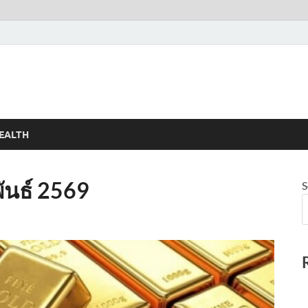
EALTH
ันธ์ 2569
S