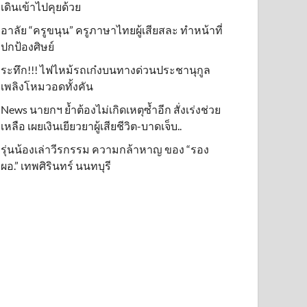
เดินเข้าไปคุยด้วย
อาลัย “ครูขนุน” ครูภาษาไทยผู้เสียสละ ทำหน้าที่
ปกป้องศิษย์
ระทึก!!! ไฟไหม้รถเก๋งบนทางด่วนประชานุกูล
เพลิงโหมวอดทั้งคัน
News นายกฯ ย้ำต้องไม่เกิดเหตุซ้ำอีก สั่งเร่งช่วย
เหลือ เผยเงินเยียวยาผู้เสียชีวิต-บาดเจ็บ..
รุ่นน้องเล่าวีรกรรม ความกล้าหาญ ของ “รอง
ผอ.” เทพศิรินทร์ นนทบุรี