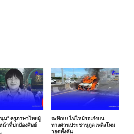
ขนุน” ครูภาษาไทยผู้
ระทึก!!! ไฟไหม้รถเก๋งบน
น้าที่ปกป้องศิษย์
ทางด่วนประชานุกูล เพลิงโหม
วอดทั้งคัน
26