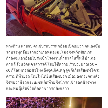
ทางด้าน นายกบ คนขับรถบรรทุกอ้อย เปิดเผยว่า ตนเองขับ
รถบรรทุกอ้อยจากอำเภอหนองมะโมง จังหวัดชัยนาท
กำลังจะเอาอ้อยไปส่งเข้าโรงงานน้ำตาลในพื้นที่ อำเภอ
ตาคลี จังหวัดนครสวรรค์ โดยใช้ความเร็วประมาณ 50 –
60 กิโลเมตรต่อชั่วโมง ถึงจุดเกิดเหตุ จู่ๆ ก็เกิดเสียงดังโครม
ครามที่ท้ายรถ โดยไม่ได้ยินเสียงเบรก เมื่อมองกระจกหลัง
จึงพบว่ามีรถกระบะชนติดท้าย จึงนำรถเข้าจอดข้างทาง
และพบ ผู้เสียชีวิตติดคาซากรถดังกล่าว