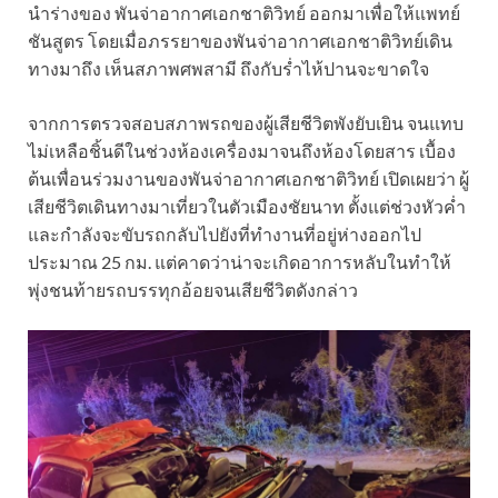
นำร่างของ พันจ่าอากาศเอกชาติวิทย์ ออกมาเพื่อให้แพทย์
ชันสูตร โดยเมื่อภรรยาของพันจ่าอากาศเอกชาติวิทย์เดิน
ทางมาถึง เห็นสภาพศพสามี ถึงกับร่ำไห้ปานจะขาดใจ
จากการตรวจสอบสภาพรถของผู้เสียชีวิตพังยับเยิน จนแทบ
ไม่เหลือชิ้นดีในช่วงห้องเครื่องมาจนถึงห้องโดยสาร เบื้อง
ต้นเพื่อนร่วมงานของพันจ่าอากาศเอกชาติวิทย์ เปิดเผยว่า ผู้
เสียชีวิตเดินทางมาเที่ยวในตัวเมืองชัยนาท ตั้งแต่ช่วงหัวค่ำ
และกำลังจะขับรถกลับไปยังที่ทำงานที่อยู่ห่างออกไป
ประมาณ 25 กม. แต่คาดว่าน่าจะเกิดอาการหลับในทำให้
พุ่งชนท้ายรถบรรทุกอ้อยจนเสียชีวิตดังกล่าว