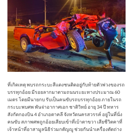
ที่เกิดเหตุ พบรถกระบะสีแดงชนติดอยู่กับท้ายตัวพ่วงของรถ
บรรทุกอ้อย มีรอยลากมาตามถนนระยะทางประมาณ 60
เมตร โดยมีนายกบ รับเป็นคนขับรถบรรทุกอ้อย ภายในรถ
กระบะพบศพ พันจ่าอากาศเอก ชาติวิทย์ อายุ 34 ปี ทหาร
สังกัดกองบิน 4 อำเภอตาคลี จังหวัดนครสวรรค์ อยู่ในที่นั่ง
คนขับ สภาพศพถูกอ้อยเสียบเข้าที่เบ้าตาขวา เสียชีวิตคาที่
เจ้าหน้าที่อาสามูลนิธิร่วมกตัญญู ช่วยกันนำเครื่องตัดถ่าง