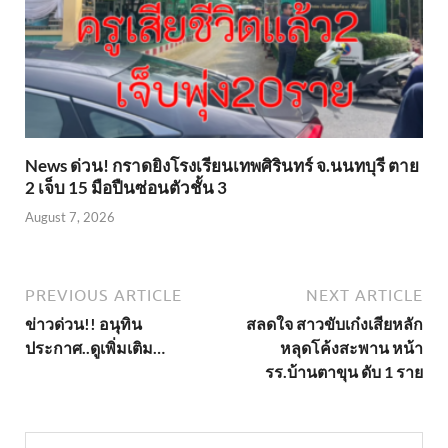
News ด่วน! กราดยิงโรงเรียนเทพศิรินทร์ จ.นนทบุรี ตาย
2 เจ็บ 15 มือปืนซ่อนตัวชั้น 3
August 7, 2026
PREVIOUS ARTICLE
NEXT ARTICLE
ข่าวด่วน!! อนุทิน
สลดใจ สาวขับเก๋งเสียหลัก
ประกาศ..ดูเพิ่มเติม…
หลุดโค้งสะพาน หน้า
รร.บ้านตาขุน ดับ 1 ราย