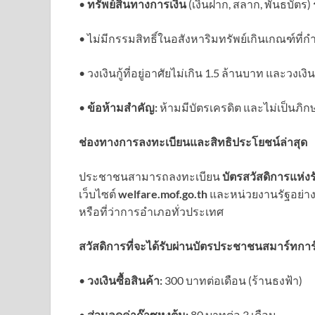
• ​
ทรัพย์สินทางการเงิน
(เงินฝาก, สลาก, พันธบัตร
• ​ไม่มีกรรมสิทธิ์ในอสังหาริมทรัพย์เกินเกณฑ์ที่
• ​วงเงินกู้ที่อยู่อาศัยไม่เกิน 1.5 ล้านบาท และวง
• ​
ข้อห้ามสำคัญ:
ห้ามมีบัตรเครดิต และไม่เป็นภิ
ช่องทางการลงทะเบียนและสิทธิประโยชน์ล่าสุด
​ประชาชนสามารถลงทะเบียน
บัตรสวัสดิการแห่งร
เว็บไซต์
welfare.mof.go.th
และหน่วยงานรัฐอย่าง 
หรือที่ว่าการอำเภอทั่วประเทศ
สวัสดิการที่จะได้รับผ่านบัตรประชาชนสมาร์ทการ
• ​
วงเงินซื้อสินค้า:
300 บาทต่อเดือน (ร้านธงฟ้า)
• ​
ส่วนลดค่าก๊าซหุงต้ม:
80 บาทต่อ 3 เดือน