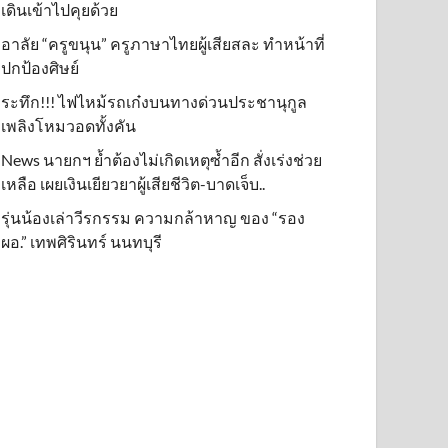
เดินเข้าไปคุยด้วย
อาลัย “ครูขนุน” ครูภาษาไทยผู้เสียสละ ทำหน้าที่
ปกป้องศิษย์
ระทึก!!! ไฟไหม้รถเก๋งบนทางด่วนประชานุกูล
เพลิงโหมวอดทั้งคัน
News นายกฯ ย้ำต้องไม่เกิดเหตุซ้ำอีก สั่งเร่งช่วย
เหลือ เผยเงินเยียวยาผู้เสียชีวิต-บาดเจ็บ..
รุ่นน้องเล่าวีรกรรม ความกล้าหาญ ของ “รอง
ผอ.” เทพศิรินทร์ นนทบุรี