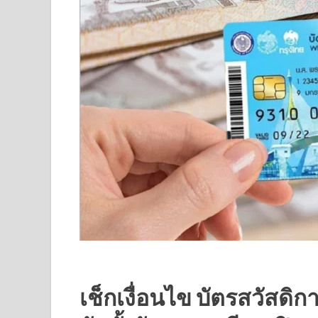
เช็กเงื่อนไข บัตรสวัสดิก