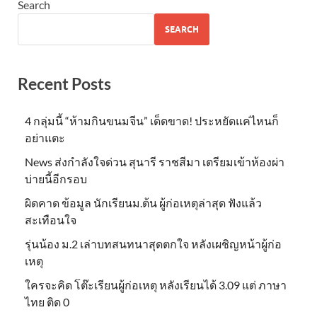
Search
SEARCH
Recent Posts
4 กลุ่มนี้ “ห้ามกินขนมจีน” เด็ดขาด! ประหยัดแค่ไหนก็
อย่าแตะ
News ส่งกำลังใจด่วน สุนารี ราชสีมา เตรียมเข้าห้องผ่า
บ่ายนี้อีกรอบ
ผิดคาด ข้อมูล นักเรียนม.ต้น ผู้ก่อเหตุล่าสุด ฟังแล้ว
สะเทือนใจ
รุ่นน้อง ม.2 เล่าบทสนทนาสุดตกใจ หลังเผชิญหน้าผู้ก่อ
เหตุ
ใครจะคิด โต๊ะเรียนผู้ก่อเหตุ หลังเรียนได้ 3.09 แต่ ภาษา
ไทย ติด 0