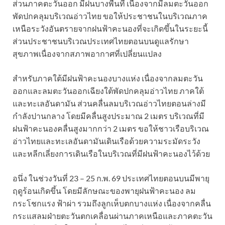
ส่วนภาคตะวันออก มีฝนบางพื้นที่ เนื่องจากมีลมตะวันออก
พัดปกคลุมบริเวณอ่าวไทย ขอให้ประชาชนในบริเวณภาค
เหนือระวังอันตรายจากฝนฟ้าคะนองที่จะเกิดขึ้นในระยะนี้
ส่วนประชาชนบริเวณประเทศไทยตอนบนดูแลรักษา
สุขภาพเนื่องจากสภาพอากาศที่เปลี่ยนแปลง
สำหรับภาคใต้มีฝนฟ้าคะนองบางแห่ง เนื่องจากลมตะวัน
ออกและลมตะวันออกเฉียงใต้พัดปกคลุมอ่าวไทย ภาคใต้
และทะเลอันดามัน ส่วนคลื่นลมบริเวณอ่าวไทยตอนล่างมี
กำลังปานกลาง โดยมีคลื่นสูงประมาณ 2 เมตร บริเวณที่มี
ฝนฟ้าคะนองคลื่นสูงมากกว่า 2 เมตร ขอให้ชาวเรือบริเวณ
อ่าวไทยและทะเลอันดามันเดินเรือด้วยความระมัดระวัง
และหลีกเลี่ยงการเดินเรือในบริเวณที่มีฝนฟ้าคะนองไว้ด้วย
อนึ่ง ในช่วงวันที่ 23 – 25 ก.พ. 69 ประเทศไทยตอนบนมีพายุ
ฤดูร้อนเกิดขึ้น โดยมีลักษณะของพายุฝนฟ้าคะนอง ลม
กระโชกแรง ฟ้าผ่า รวมถึงลูกเห็บตกบางแห่ง เนื่องจากคลื่น
กระแสลมฝ่ายตะวันตกเคลื่อนผ่านภาคเหนือและภาคตะวัน