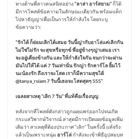
ทางด้านพี่สาวคนสนิทอย่าง
“ลาล่า อาร์สยาม”
ก็ได้
มีการโพสต์ข้อความในลักษณะเดียวกัน พร้อมแท็ก
ไปหาธัญญ่าเพื่อเป็นการให้กำลังใจ โดยระบุ
ข้อความว่า:
“รักได้ ก็ย่อมเลิกได้เสมอ วันนี้ญ่ากับอาโล่แค่เลิกกัน
ไม่ใช่ไม่รัก จะสุขหรือทุกข์ พี่อยู่ข้างๆญ่าเสมอ เรา
จะอยู่เคียงข้างกัน และให้กำลังใจกัน จนกว่าจะผ่าน
มันไปให้ได้ แค่ 7 วันเท่านั่น รักญ่า รักคาร์โล ยิ้มไว้
นะน้องรัก ถึงเราจะโสด เราก็มีความสุขได้
@tanya_rsiam 7 วันนี้เธอจะโสดสุดๆ 555”
เฉลยสาเหตุ “เลิก 7 วัน” ที่แท้คือเรื่องบุญ
หลังจากที่โพสต์ดังกล่าวถูกเผยแพร่ออกไปจนเกิด
กระแสวิพากษ์วิจารณ์ ล่าสุดมีการเปิดเผยข้อมูลเพิ่ม
เติมว่า สาเหตุที่ต้องประกาศ “เลิก” ในครั้งนี้ แท้จริง
แล้วเป็นเพราะหนุ่ม
อาร์โล่
กำลังจะเข้าพิธีอุปสมบท