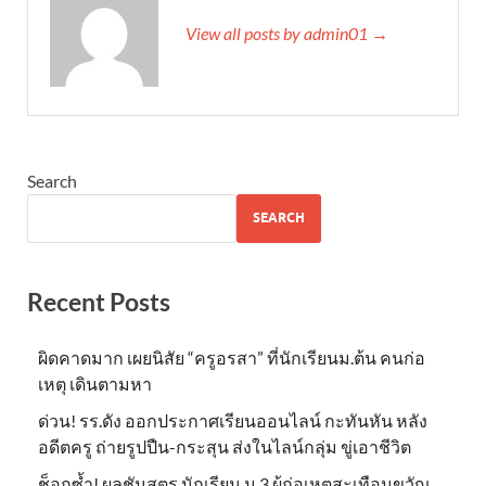
View all posts by admin01 →
Search
SEARCH
Recent Posts
ผิดคาดมาก เผยนิสัย “ครูอรสา” ที่นักเรียนม.ต้น คนก่อ
เหตุ เดินตามหา
ด่วน! รร.ดัง ออกประกาศเรียนออนไลน์ กะทันหัน หลัง
อดีตครู ถ่ายรูปปืน-กระสุน ส่งในไลน์กลุ่ม ขู่เอาชีวิต
ช็อกซ้ำ! ผลชันสูตร นักเรียน ม.3 ผู้ก่อเหตุสะเทือนขวัญ