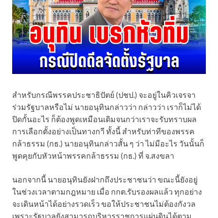
สำหรับกรณีพรรคประชาธิปัตย์ (ปชป.) จะอยู่ในคิวเจรจา
ร่วมรัฐบาลหรือไม่ นายอนุทินกล่าวว่า กล่าวว่า เราก็ไม่ได้
ปิดกั้นอะไร ก็ต้องพูดเหมือนเดิมจนกว่าเราจะรับทราบผล
การเลือกตั้งอย่างเป็นทางกาี ทั้งนี้ สำหรับท่าทีของพรรค
กล้าธรรม (กธ.) นายอนุทินกล่าวสั้น ๆ ว่า ไม่มีอะไร วันนั้นก็
พูดคุยกับหัวหน้าพรรคกล้าธรรม (กธ.) ที่ จ.สงขลา
นอกจากนี้ นายอนุทินยังฝากถึงประชาชนว่า ขณะนี้ยังอยู่
ในช่วงเวลาตามกฎหมาย เมื่อ กกต.รับรองผลแล้ว ทุกอย่าง
จะเดินหน้าได้อย่างรวดเร็ว ขอให้ประชาชนไม่ต้องกังวล
เพราะรัฐบาลยังสามารถบริหารราชการแผ่นดินได้ตาม