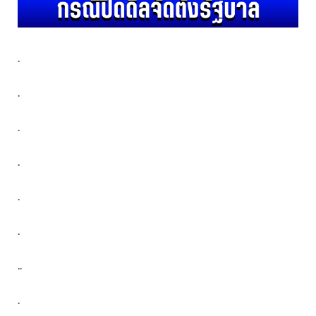
.
.
.
.
.
.
..
.