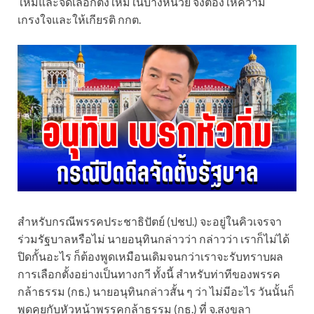
ใหม่และจัดเลือกตั้งใหม่ในบางหน่วย จึงต้องให้ความ
เกรงใจและให้เกียรติ กกต.
สำหรับกรณีพรรคประชาธิปัตย์ (ปชป.) จะอยู่ในคิวเจรจา
ร่วมรัฐบาลหรือไม่ นายอนุทินกล่าวว่า กล่าวว่า เราก็ไม่ได้
ปิดกั้นอะไร ก็ต้องพูดเหมือนเดิมจนกว่าเราจะรับทราบผล
การเลือกตั้งอย่างเป็นทางกาี ทั้งนี้ สำหรับท่าทีของพรรค
กล้าธรรม (กธ.) นายอนุทินกล่าวสั้น ๆ ว่า ไม่มีอะไร วันนั้นก็
พูดคุยกับหัวหน้าพรรคกล้าธรรม (กธ.) ที่ จ.สงขลา