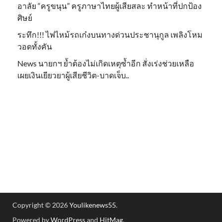
อาลัย “ครูขนุน” ครูภาษาไทยผู้เสียสละ ทำหน้าที่ปกป้อง
ศิษย์
ระทึก!!! ไฟไหม้รถเก๋งบนทางด่วนประชานุกูล เพลิงโหม
วอดทั้งคัน
News นายกฯ ย้ำต้องไม่เกิดเหตุซ้ำอีก สั่งเร่งช่วยเหลือ
เผยเงินเยียวยาผู้เสียชีวิต-บาดเจ็บ..
Copyright © 2026
Youlikenews55
.
Powered by
WordPress
and
HitMag
.