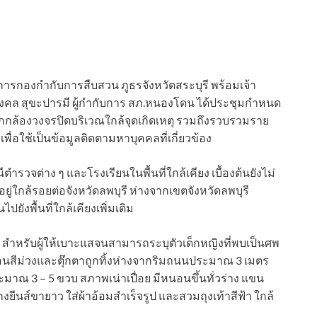
บการกองกำกับการสืบสวน ภูธรจังหวัดสระบุรี พร้อมเจ้า
มงคล สุขะปารมี ผู้กำกับการ สภ.หนองโดน ได้ประชุมกำหนด
ล้องวงจรปิดบริเวณใกล้จุดเกิดเหตุ รวมถึงรวบรวมราย
พื่อใช้เป็นข้อมูลติดตามหาบุคคลที่เกี่ยวข้อง
จต่าง ๆ และโรงเรียนในพื้นที่ใกล้เคียง เบื้องต้นยังไม่
ยู่ใกล้รอยต่อจังหวัดลพบุรี ห่างจากเขตจังหวัดลพบุรี
ังพื้นที่ใกล้เคียงเพิ่มเติม
ท สำหรับผู้ให้เบาะแสจนสามารถระบุตัวเด็กหญิงที่พบเป็นศพ
ปูนอนสีม่วงและตุ๊กตาถูกทิ้งห่างจากริมถนนประมาณ 3 เมตร
าณ 3 – 5 ขวบ สภาพเน่าเปื่อย มีหนอนขึ้นทั่วร่าง แขน
ีนส์ขายาว ใส่ผ้าอ้อมสำเร็จรูป และสวมถุงเท้าสีฟ้า ใกล้