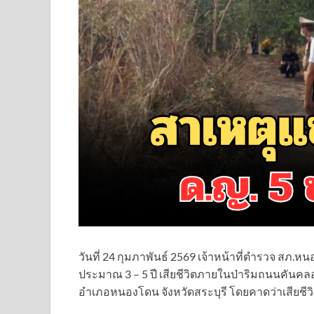
วันที่ 24 กุมภาพันธ์ 2569 เจ้าหน้าที่ตำรวจ สภ.ห
ประมาณ 3 – 5 ปี เสียชีวิตภายในป่าริมถนนคันคล
อำเภอหนองโดน จังหวัดสระบุรี โดยคาดว่าเสียชีวิ