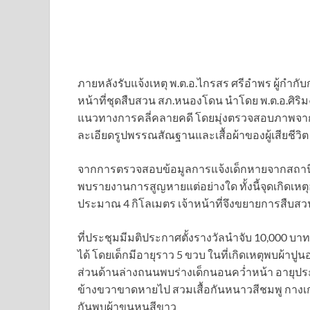
ภายหลังรับแจ้งเหตุ พ.ต.อ.ไกรสร ศรีอำพร ผู้กำกั
หน้าที่ชุดสืบสวน สภ.หนองโดน นำโดย พ.ต.อ.ศิริ
แนวทางการคลี่คลายคดี โดยมุ่งตรวจสอบภาพจากก
ละเอียดรูปพรรณสัณฐานและเสื้อผ้าของผู้เสียชีวิต เ
จากการตรวจสอบข้อมูลการแจ้งเด็กหายจากสถานีตำรว
พบรายงานการสูญหายแต่อย่างใด ทั้งนี้จุดเกิดเหตุอ
ประมาณ 4 กิโลเมตร เจ้าหน้าที่จึงขยายการสืบสวนไปย
ที่ประชุมมีมติประกาศตั้งรางวัลนำจับ 10,000 บา
ได้ โดยเด็กมีอายุราว 5 ขวบ ในที่เกิดเหตุพบผ้า
ส่วนด้านล่างถนนพบร่างเด็กนอนคว่ำหน้า อายุประม
ข้างขวาขาดหายไป สวมเสื้อกันหนาวสีชมพู กางเกงย
กันพบผ้าขนหนูสีขาว