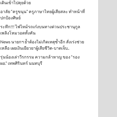
เดินเข้าไปคุยด้วย
อาลัย “ครูขนุน” ครูภาษาไทยผู้เสียสละ ทำหน้าที่
ปกป้องศิษย์
ระทึก!!! ไฟไหม้รถเก๋งบนทางด่วนประชานุกูล
เพลิงโหมวอดทั้งคัน
News นายกฯ ย้ำต้องไม่เกิดเหตุซ้ำอีก สั่งเร่งช่วย
เหลือ เผยเงินเยียวยาผู้เสียชีวิต-บาดเจ็บ..
รุ่นน้องเล่าวีรกรรม ความกล้าหาญ ของ “รอง
ผอ.” เทพศิรินทร์ นนทบุรี