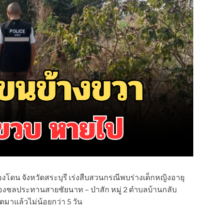
นองโดน จังหวัดสระบุรี เร่งสืบสวนกรณีพบร่างเด็กหญิงอายุ
องชลประทานสายชัยนาท – ป่าสัก หมู่ 2 ตำบลบ้านกลับ
ตมาแล้วไม่น้อยกว่า 5 วัน