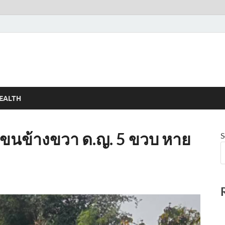
EALTH
ขนข้างขวา ด.ญ. 5 ขวบ หาย
S