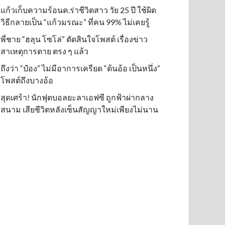
แก้วเก็บความร้อนค.ร่าชีวิตสาว วัย 25 ปี ใช้ผิด
วิธีกลายเป็น “แก้วมรณะ” ที่คน 99% ไม่เคยรู้
พี่ชาย “ฮลุน โซโล่” ตัดสินใจโพสต์ เรื่องข่าว
สาเหตุการตาย ตรง ๆ แล้ว
ถึงว่า “ป๋อง” ไม่มีอาการเครียด “ต้นอ้อ เป็นหนึ่ง”
โพสต์ถึงบางอ้อ
สุดเศร้า! นักฟุตบอลยะลาเอฟซี ถูกฟ้าผ่ากลาง
สนาม เสียชีวิตหลังเซ็นสัญญาใหม่เพียงไม่นาน