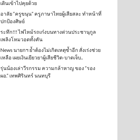
เดินเข้าไปคุยด้วย
อาลัย “ครูขนุน” ครูภาษาไทยผู้เสียสละ ทำหน้าที่
ปกป้องศิษย์
ระทึก!!! ไฟไหม้รถเก๋งบนทางด่วนประชานุกูล
เพลิงโหมวอดทั้งคัน
News นายกฯ ย้ำต้องไม่เกิดเหตุซ้ำอีก สั่งเร่งช่วย
เหลือ เผยเงินเยียวยาผู้เสียชีวิต-บาดเจ็บ..
รุ่นน้องเล่าวีรกรรม ความกล้าหาญ ของ “รอง
ผอ.” เทพศิรินทร์ นนทบุรี