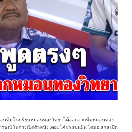
้ฝึกสอนทีมโรงเรียนหมอนทองวิทยา ได้ออกจากทีมหมอนทอง
ภาษณ์ ในการเปิดตัวหนัง เดอะโค้ชรถขนฝัน โดย อ.สกล เปิด