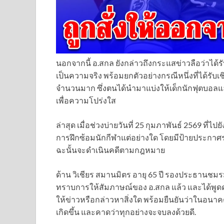
นอกจากนี้ อ.สกล ยังกล่าวถึงกระแสข่าวลือว่าได้
เป็นความจริง พร้อมยกตัวอย่างกรณีหนึ่งที่ได้รั
จำนวนมาก ซึ่งตนได้นำมาแบ่งให้เด็กนักฟุตบอลแล
เพื่อความโปร่งใส
ล่าสุด เมื่อช่วงบ่ายวันที่ 25 กุมภาพันธ์ 2569 ที
การฝึกซ้อมนักกีฬาแต่อย่างใด โดยมีป้ายประกาศระบ
ฉะนั้นจะดำเนินคดีตามกฎหมาย
ด้าน วิเชียร สมานมิตร อายุ 65 ปี รองประธานชมร
ทราบการให้สัมภาษณ์ของ อ.สกล แล้ว และได้พูดคุ
ให้ข่าวหรือกล่าวหาสิ่งใด พร้อมยืนยันว่าในอนาคต
เกิดขึ้น และคาดว่าทุกอย่างจะจบลงด้วยดี.