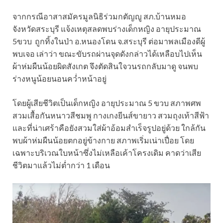
จากกรณีอาสาสมัครมูลนิธิร่วมกตัญญู สภ.บ้านหมอ
จังหวัดสระบุรี แจ้งเหตุสลดพบร่างเด็กหญิง อายุประมาณ
5ขวบ ถูกทิ้งในป่า อ.หนองโดน จ.สระบุรี ต่อมาพลเมืองดีผู้
พบเจอ เล่าว่า ขณะขับรถผ่านจุดดังกล่าวได้เหลือบไปเห็น
ผ้าห่มผืนน้อยผิดสังเกต จึงตัดสินใจวนรถกลับมาดู จนพบ
ร่างหนูน้อยนอนคว่ำหน้าอยู่
โดยผู้เสียชีวิตเป็นเด็กหญิง อายุประมาณ 5 ขวบ สภาพศพ
สวมเสื้อกันหนาวสีชมพู กางเกงยีนส์ขายาว สวมถุงเท้าสีฟ้า
และที่น่าเศร้าคือยังสวมใส่ผ้าอ้อมสำเร็จรูปอยู่ด้วย ใกล้กัน
พบผ้าห่มผืนน้อยตกอยู่ข้างกาย สภาพเริ่มเน่าเปื่อย โดย
เฉพาะบริเวณใบหน้าซึ่งไม่เหลือเค้าโครงเดิม คาดว่าเสีย
ชีวิตมาแล้วไม่ต่ำกว่า 1 เดือน