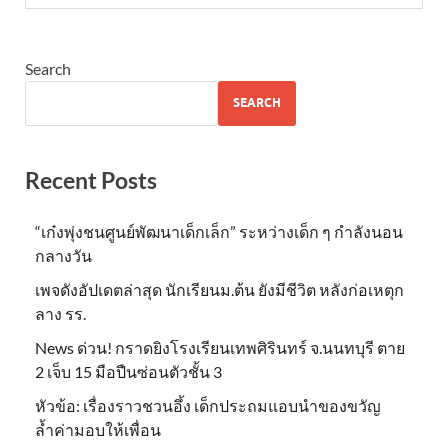
Search
SEARCH
Recent Posts
“เก๋งพุ่งชนศูนย์พัฒนาเด็กเล็ก” ระหว่างเด็ก ๆ กำลังนอน
กลางวัน
เพจดังอัปเดตล่าสุด นักเรียนม.ต้น ยังมีชีวิต หลังก่อเหตุก
ลาง รร.
News ด่วน! กราดยิงโรงเรียนเทพศิรินทร์ จ.นนทบุรี ตาย
2 เจ็บ 15 มือปืนซ่อนตัวชั้น 3
หัวข้อ: เรื่องราวชวนอึ้ง เด็กประถมแอบนำของขวัญ
ล้ำค่ามอบให้เพื่อน