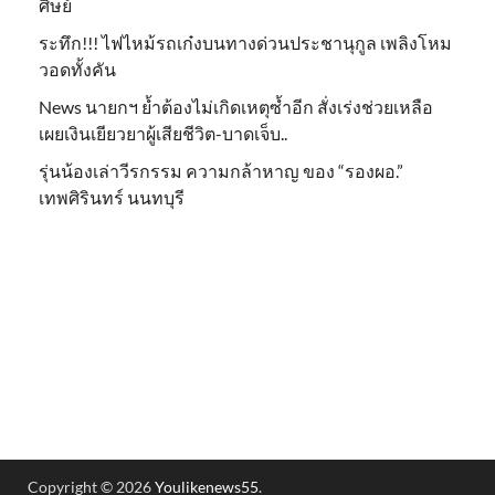
ศิษย์
ระทึก!!! ไฟไหม้รถเก๋งบนทางด่วนประชานุกูล เพลิงโหม
วอดทั้งคัน
News นายกฯ ย้ำต้องไม่เกิดเหตุซ้ำอีก สั่งเร่งช่วยเหลือ
เผยเงินเยียวยาผู้เสียชีวิต-บาดเจ็บ..
รุ่นน้องเล่าวีรกรรม ความกล้าหาญ ของ “รองผอ.”
เทพศิรินทร์ นนทบุรี
Copyright © 2026
Youlikenews55
.