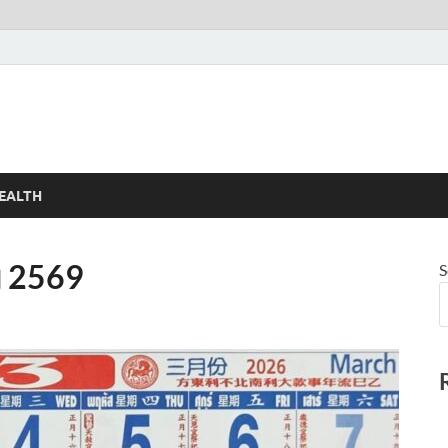
EALTH
ม 2569
S