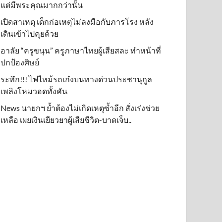
แต่มีพระคุณมากกว่านั้น
เปิดสาเหตุ เด็กก่อเหตุไม่ลงมือกับภารโรง หลัง
เดินเข้าไปคุยด้วย
อาลัย “ครูขนุน” ครูภาษาไทยผู้เสียสละ ทำหน้าที่
ปกป้องศิษย์
ระทึก!!! ไฟไหม้รถเก๋งบนทางด่วนประชานุกูล
เพลิงโหมวอดทั้งคัน
News นายกฯ ย้ำต้องไม่เกิดเหตุซ้ำอีก สั่งเร่งช่วย
เหลือ เผยเงินเยียวยาผู้เสียชีวิต-บาดเจ็บ..