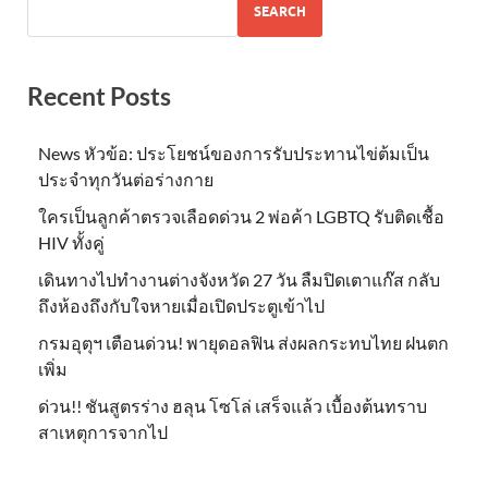
SEARCH
Recent Posts
News หัวข้อ: ประโยชน์ของการรับประทานไข่ต้มเป็น
ประจำทุกวันต่อร่างกาย
ใครเป็นลูกค้าตรวจเลือดด่วน 2 พ่อค้า LGBTQ รับติดเชื้อ
HIV ทั้งคู่
เดินทางไปทำงานต่างจังหวัด 27 วัน ลืมปิดเตาแก๊ส กลับ
ถึงห้องถึงกับใจหายเมื่อเปิดประตูเข้าไป
กรมอุตุฯ เตือนด่วน! พายุดอลฟิน ส่งผลกระทบไทย ฝนตก
เพิ่ม
ด่วน!! ชันสูตรร่าง ฮลุน โซโล่ เสร็จแล้ว เบื้องต้นทราบ
สาเหตุการจากไป