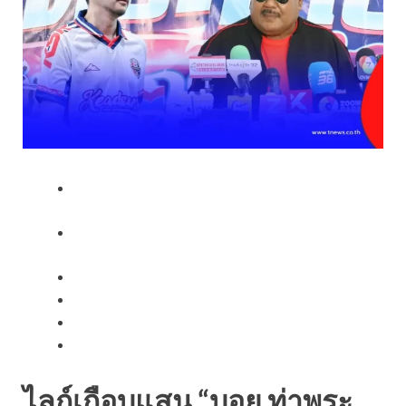
ไลก์เกือบแสน “บอย ท่าพระ