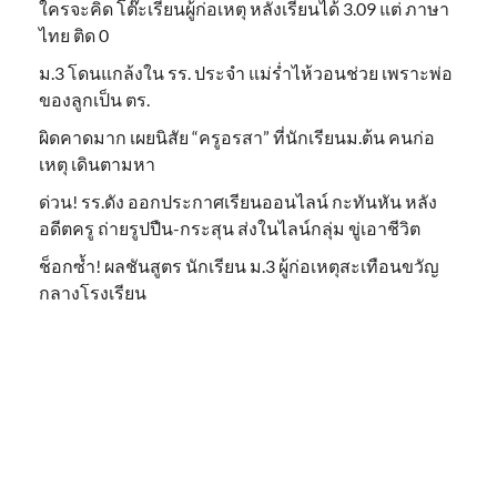
ใครจะคิด โต๊ะเรียนผู้ก่อเหตุ หลังเรียนได้ 3.09 แต่ ภาษา
ไทย ติด 0
ม.3 โดนแกล้งใน รร. ประจำ แม่ร่ำไห้วอนช่วย เพราะพ่อ
ของลูกเป็น ตร.
ผิดคาดมาก เผยนิสัย “ครูอรสา” ที่นักเรียนม.ต้น คนก่อ
เหตุ เดินตามหา
ด่วน! รร.ดัง ออกประกาศเรียนออนไลน์ กะทันหัน หลัง
อดีตครู ถ่ายรูปปืน-กระสุน ส่งในไลน์กลุ่ม ขู่เอาชีวิต
ช็อกซ้ำ! ผลชันสูตร นักเรียน ม.3 ผู้ก่อเหตุสะเทือนขวัญ
กลางโรงเรียน